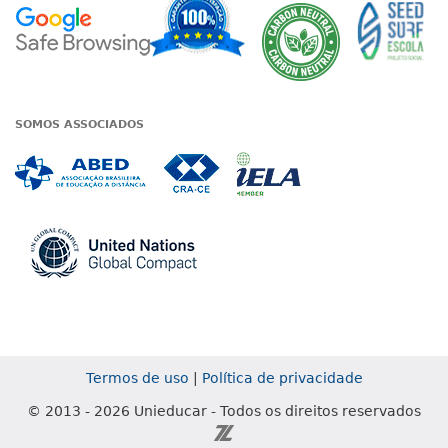
Google - Status do site no Nave
Garantia de satisfaçã
A Unieduc
SOMOS ASSOCIADOS
Associada a ABED
Associada a CRA-CE
Associada a IE
Associada a UN Global
Termos de uso
|
Política de privacidade
© 2013 - 2026 Unieducar - Todos os direitos reservados