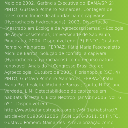
Maio de 2002. Gerência Executiva do IBAMA/SP. 2)
PINTO, Gustavo Romeiro Mainardes. Contagem de
fezes como índice de abundância de capivaras
(Hydrochaeris hydrochaeris). 2003. Dissertação
(Mestrado em Ecologia de Agroecossistemas) - Ecologia
de Agroecossistemas, Universidade de São Paulo,
Piracicaba, 2004. Disponível em: . 3) PINTO, Gustavo
Romeiro Mainardes; FERRAZ, Kátia Maria Paschoaletto
Michi de Barros. Solução de conflito: a capivara
(Hydrochoerus hydrochaeris) como recurso natural
renovável. Anais do III Congresso Brasileiro de
Agroecologia. Outubro de 2005. Florianópolis (SC). 4)
PINTO, Gustavo Romeiro Mainardes; FERRAZ, Kátia
Maria Paschoaletto Michi de Barros.; Couto, H.T.Z. and
Verdade, L.M. Detectabilidade de capivaras em
habitats florestais. Biota Neotrop. Jan/Abr 2006, vol. 6,
nº 1. Disponível em:
http://www.biotaneotropica.org.br/v6n1/pt/abstract?
article+bn01906012006. ISSN 1676-0611. 5) PINTO,
Gustavo Romeiro Mainardes. A revalorização como