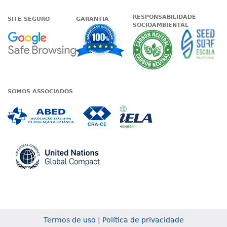
RESPONSABILIDADE
SITE SEGURO
GARANTIA
SOCIOAMBIENTAL
Google - Status do site no Nave
Garantia de satisfaçã
A Unieduc
SOMOS ASSOCIADOS
Associada a ABED
Associada a CRA-CE
Associada a IE
Associada a UN Global
Termos de uso
|
Política de privacidade