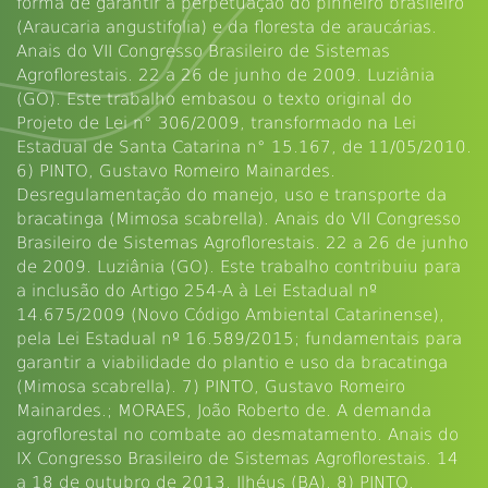
forma de garantir a perpetuação do pinheiro brasileiro
(Araucaria angustifolia) e da floresta de araucárias.
Anais do VII Congresso Brasileiro de Sistemas
Agroflorestais. 22 a 26 de junho de 2009. Luziânia
(GO). Este trabalho embasou o texto original do
Projeto de Lei n° 306/2009, transformado na Lei
Estadual de Santa Catarina n° 15.167, de 11/05/2010.
6) PINTO, Gustavo Romeiro Mainardes.
Desregulamentação do manejo, uso e transporte da
bracatinga (Mimosa scabrella). Anais do VII Congresso
Brasileiro de Sistemas Agroflorestais. 22 a 26 de junho
de 2009. Luziânia (GO). Este trabalho contribuiu para
a inclusão do Artigo 254-A à Lei Estadual nº
14.675/2009 (Novo Código Ambiental Catarinense),
pela Lei Estadual nº 16.589/2015; fundamentais para
garantir a viabilidade do plantio e uso da bracatinga
(Mimosa scabrella). 7) PINTO, Gustavo Romeiro
Mainardes.; MORAES, João Roberto de. A demanda
agroflorestal no combate ao desmatamento. Anais do
IX Congresso Brasileiro de Sistemas Agroflorestais. 14
a 18 de outubro de 2013. Ilhéus (BA). 8) PINTO,