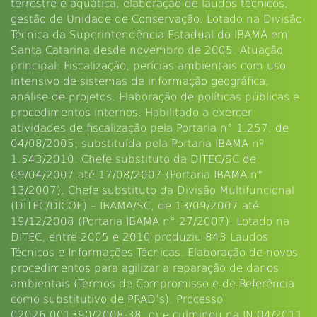
terrestre e aquática, elaboração de laudos técnicos,
gestão de Unidade de Conservação. Lotado na Divisão
Técnica da Superintendência Estadual do IBAMA em
Santa Catarina desde novembro de 2005. Atuação
principal: Fiscalização, perícias ambientais com uso
intensivo de sistemas de informação geográfica,
análise de projetos. Elaboração de políticas públicas e
procedimentos internos. Habilitado a exercer
atividades de fiscalização pela Portaria n° 1.257, de
04/08/2005; substituída pela Portaria IBAMA nº
1.543/2010. Chefe substituto da DITEC/SC de
09/04/2007 até 17/08/2007 (Portaria IBAMA n°
13/2007). Chefe substituto da Divisão Multifuncional
(DITEC/DICOF) – IBAMA/SC, de 13/09/2007 até
19/12/2008 (Portaria IBAMA n° 27/2007). Lotado na
DITEC, entre 2005 e 2010 produziu 843 Laudos
Técnicos e Informações Técnicas. Elaboração de novos
procedimentos para agilizar a reparação de danos
ambientais (Termos de Compromisso e de Referência
como substitutivo de PRAD’s). Processo
02026.001390/2008-38, que culminou na IN 04/2011