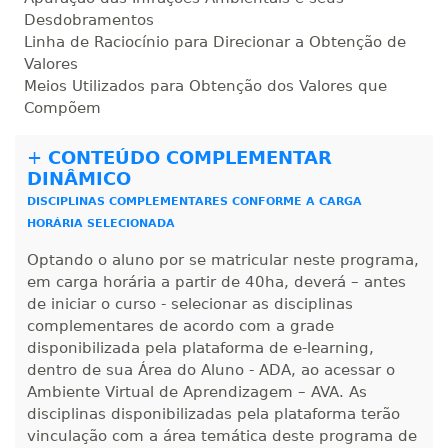
Matricular
Desdobramentos
Linha de Raciocínio para Direcionar a Obtenção de
R$ 892,23
Valores
180 H
23
dias
90
dias
Matricular
Meios Utilizados para Obtenção dos Valores que
Compõem
R$ 991,36
200 H
25
dias
90
dias
+
CONTEÚDO COMPLEMENTAR
Matricular
DINÂMICO
DISCIPLINAS COMPLEMENTARES CONFORME A CARGA
R$ 1.090,51
220 H
28
dias
90
dias
HORÁRIA SELECIONADA
Matricular
Optando o aluno por se matricular neste programa,
em carga horária a partir de 40ha, deverá – antes
R$ 1.189,66
240 H
30
dias
90
dias
de iniciar o curso - selecionar as disciplinas
Matricular
complementares de acordo com a grade
disponibilizada pela plataforma de e-learning,
R$ 1.288,78
dentro de sua Área do Aluno - ADA, ao acessar o
260 H
33
dias
90
dias
Ambiente Virtual de Aprendizagem – AVA. As
Matricular
disciplinas disponibilizadas pela plataforma terão
vinculação com a área temática deste programa de
R$ 1.387,93