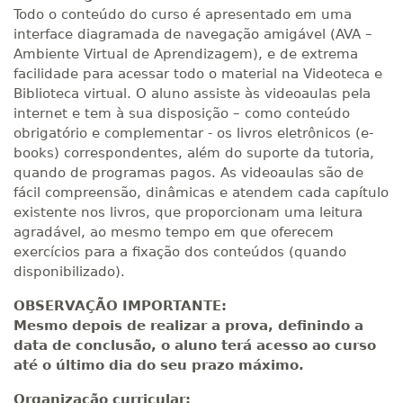
R$ 1.982,74
Todo o conteúdo do curso é apresentado em uma
400 H
50
dias
150
dias
interface diagramada de navegação amigável (AVA –
Matricular
Ambiente Virtual de Aprendizagem), e de extrema
facilidade para acessar todo o material na Videoteca e
R$ 2.082,12
Biblioteca virtual. O aluno assiste às videoaulas pela
420 H
53
dias
150
dias
Matricular
internet e tem à sua disposição – como conteúdo
obrigatório e complementar - os livros eletrônicos (e-
books) correspondentes, além do suporte da tutoria,
R$ 2.240,16
440 H
55
dias
150
dias
quando de programas pagos. As videoaulas são de
Matricular
fácil compreensão, dinâmicas e atendem cada capítulo
existente nos livros, que proporcionam uma leitura
agradável, ao mesmo tempo em que oferecem
exercícios para a fixação dos conteúdos (quando
disponibilizado).
OBSERVAÇÃO IMPORTANTE:
Mesmo depois de realizar a prova, definindo a
data de conclusão, o aluno terá acesso ao curso
até o último dia do seu prazo máximo.
Organização curricular: