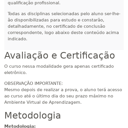
280 H
qualificação profissional.
35
dias
120
dias
Matricular
Todas as disciplinas selecionadas pelo aluno ser-lhe-
ão disponibilizadas para estudo e constarão,
R$ 1.487,06
300 H
38
dias
120
dias
detalhadamente, no certificado de conclusão
Matricular
correspondente, logo abaixo deste conteúdo acima
indicado.
R$ 1.586,20
320 H
40
dias
120
dias
Matricular
Avaliação e Certificação
R$ 1.685,33
O curso nessa modalidade gera apenas certificado
340 H
43
dias
120
dias
eletrônico.
Matricular
OBSERVAÇÃO IMPORTANTE:
R$ 1.784,48
Mesmo depois de realizar a prova, o aluno terá acesso
360 H
45
dias
120
dias
Matricular
ao curso até o último dia do seu prazo máximo no
Ambiente Virtual de Aprendizagem.
R$ 1.883,61
Metodologia
380 H
48
dias
150
dias
Matricular
Metodologia: