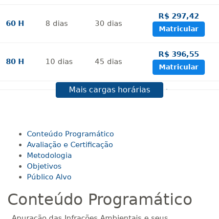
R$ 297,42
60 H
8
dias
30
dias
Matricular
R$ 396,55
80 H
10
dias
45
dias
Matricular
Mais cargas horárias
R$ 495,69
100 H
13
dias
45
dias
Matricular
R$ 594,81
Conteúdo Programático
120 H
15
dias
60
dias
Matricular
Avaliação e Certificação
Metodologia
Objetivos
R$ 693,96
140 H
18
dias
60
dias
Público Alvo
Matricular
Conteúdo Programático
R$ 793,10
160 H
20
dias
60
dias
Apuração das Infrações Ambientais e seus