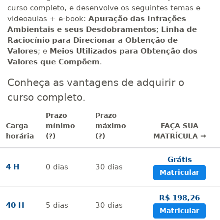
curso completo, e desenvolve os seguintes temas e
videoaulas + e-book:
Apuração das Infrações
Ambientais e seus Desdobramentos
;
Linha de
Raciocínio para Direcionar a Obtenção de
Valores
; e
Meios Utilizados para Obtenção dos
Valores que Compõem
.
Conheça as vantagens de adquirir o
curso completo.
Prazo
Prazo
Carga
mínimo
máximo
FAÇA SUA
horária
(?)
(?)
MATRÍCULA →
Grátis
4 H
0
dias
30
dias
Matricular
R$ 198,26
40 H
5
dias
30
dias
Matricular