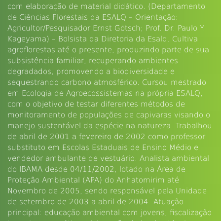
com elaboração de material didático. (Departamento
de Ciências Florestais da ESALQ – Orientação:
Agricultor/Pesquisador Ernst Götsch; Prof. Dr. Paulo Y.
Kageyama) – Bolsista da Diretoria da Esalq. Cultiva
agroflorestas até o presente, produzindo parte de sua
subsistência familiar, recuperando ambientes
degradados, promovendo a biodiversidade e
sequestrando carbono atmosférico. Cursou mestrado
em Ecologia de Agroecossistemas na própria ESALQ,
com o objetivo de testar diferentes métodos de
monitoramento de populações de capivaras visando o
manejo sustentável da espécie na natureza. Trabalhou
de abril de 2001 a fevereiro de 2002 como professor
substituto em Escolas Estaduais de Ensino Médio e
vendedor ambulante de vestuário. Analista ambiental
do IBAMA desde 04/11/2002, lotado na Área de
Proteção Ambiental (APA) do Anhatomirim até
Novembro de 2005, sendo responsável pela Unidade
de setembro de 2003 a abril de 2004. Atuação
principal: educação ambiental com jovens, fiscalização