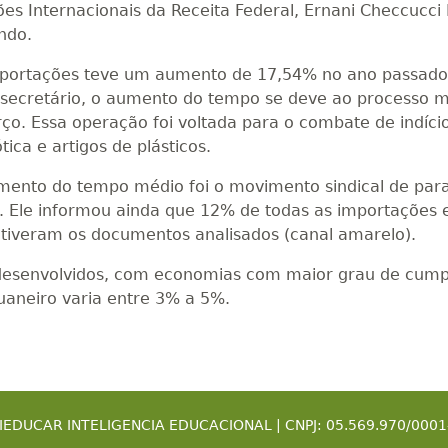
s Internacionais da Receita Federal, Ernani Checcucci 
ndo.
mportações teve um aumento de 17,54% no ano passado 
ecretário, o aumento do tempo se deve ao processo mai
o. Essa operação foi voltada para o combate de indíci
tica e artigos de plásticos.
umento do tempo médio foi o movimento sindical de para
s". Ele informou ainda que 12% de todas as importaçõe
u tiveram os documentos analisados (canal amarelo).
 desenvolvidos, com economias com maior grau de cump
uaneiro varia entre 3% a 5%.
IEDUCAR INTELIGENCIA EDUCACIONAL | CNPJ: 05.569.970/0001