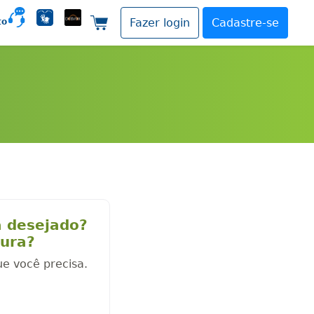
to
Fazer login
Cadastre-se
Carrinho de compras
a desejado?
cura?
ue você precisa.