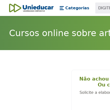
Skip main navigation
Skip to main content
Categorias
Unieducar
Cursos online sobre art
Não achou 
Ou c
Solicite a elab