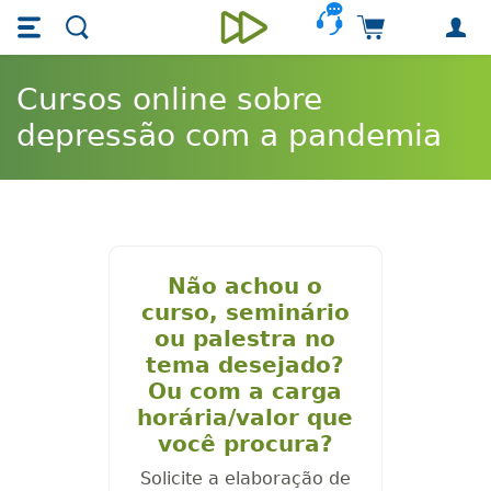
Skip main navigation
Skip to main content
Carrinho de 
Unieducar
Cursos online sobre
depressão com a pandemia
Não achou o
curso, seminário
ou palestra no
tema desejado?
Ou com a carga
horária/valor que
você procura?
Solicite a elaboração de