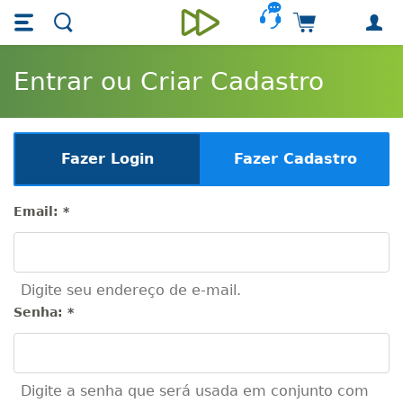
Skip main navigation
Skip to main content
Carrinho de 
Unieducar
Entrar ou Criar Cadastro
Fazer Login
Fazer Cadastro
Email:
*
Digite seu endereço de e-mail.
Senha:
*
Digite a senha que será usada em conjunto com