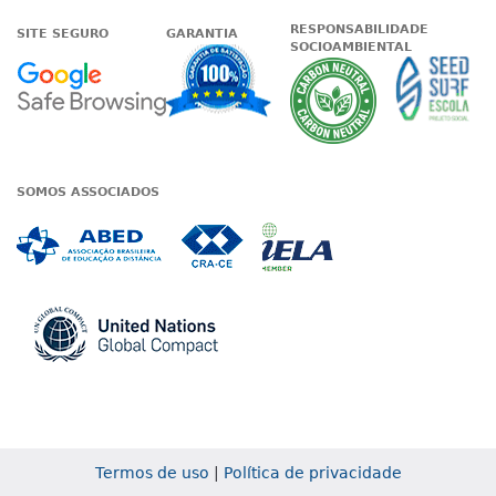
RESPONSABILIDADE
SITE SEGURO
GARANTIA
SOCIOAMBIENTAL
Google - Status do site no Nave
Garantia de satisfaçã
A Unieduc
SOMOS ASSOCIADOS
Associada a ABED
Associada a CRA-CE
Associada a IE
Associada a UN Global
Termos de uso
|
Política de privacidade