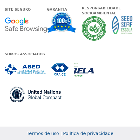
RESPONSABILIDADE
SITE SEGURO
GARANTIA
SOCIOAMBIENTAL
Google - Status do site no Nave
Garantia de satisfaçã
A Unieduc
SOMOS ASSOCIADOS
Associada a ABED
Associada a CRA-CE
Associada a IE
Associada a UN Global
Termos de uso
|
Política de privacidade