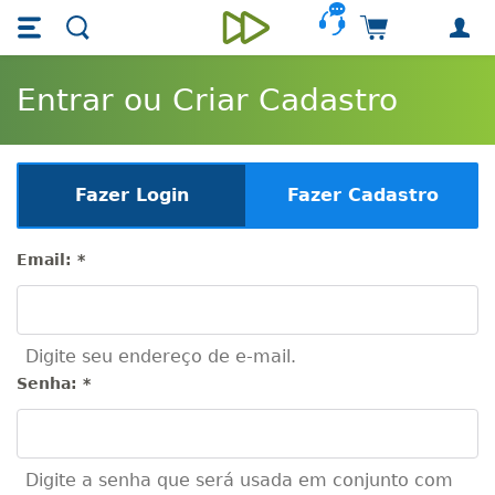
Skip main navigation
Skip to main content
Carrinho de 
Unieducar
Entrar ou Criar Cadastro
Fazer Login
Fazer Cadastro
Email:
*
Digite seu endereço de e-mail.
Senha:
*
Digite a senha que será usada em conjunto com