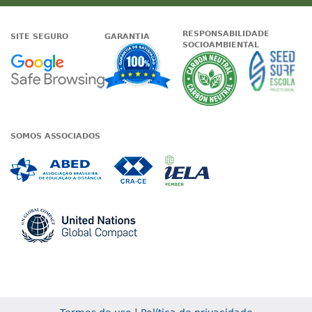
RESPONSABILIDADE
SITE SEGURO
GARANTIA
SOCIOAMBIENTAL
Google - Status do site no Nave
Garantia de satisfaçã
A Unieduc
SOMOS ASSOCIADOS
Associada a ABED
Associada a CRA-CE
Associada a IE
Associada a UN Global