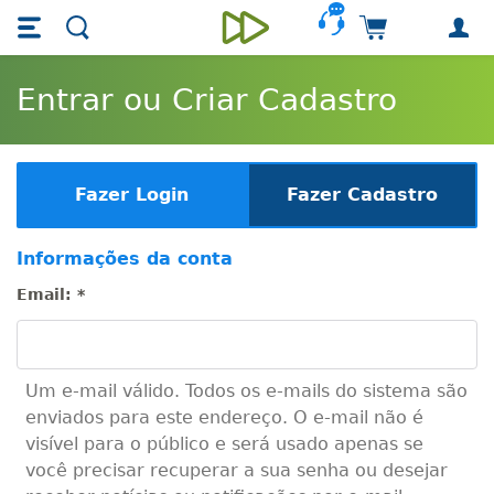
Skip main navigation
Skip to main content
Carrinho de 
Unieducar
Entrar ou Criar Cadastro
Fazer Login
Fazer Cadastro
Informações da conta
Email:
*
Um e-mail válido. Todos os e-mails do sistema são
enviados para este endereço. O e-mail não é
visível para o público e será usado apenas se
você precisar recuperar a sua senha ou desejar