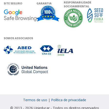
RESPONSABILIDADE
SITE SEGURO
GARANTIA
SOCIOAMBIENTAL
Google - Status do site no Navega
Garantia de satisfação
A Unieduca
SOMOS ASSOCIADOS
Associada a ABED
Associada a CRA-CE
Associada a IELA
Associada a UN Global 
Termos de uso
|
Política de privacidade
© 2013 - 2026 Unieducar - Todos os direitos reservados