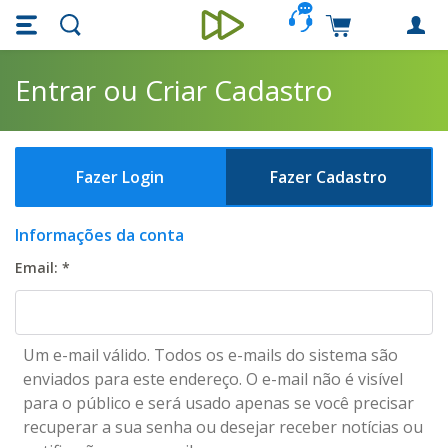
Skip main navigation
Skip to main content
Carrinho de c
Unieducar
Entrar ou Criar Cadastro
Fazer Login
Fazer Cadastro
Informações da conta
Email:
*
Um e-mail válido. Todos os e-mails do sistema são
enviados para este endereço. O e-mail não é visível
para o público e será usado apenas se você precisar
recuperar a sua senha ou desejar receber notícias ou