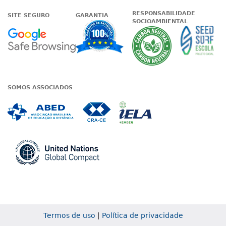
RESPONSABILIDADE
SITE SEGURO
GARANTIA
SOCIOAMBIENTAL
Google - Status do site no Nave
Garantia de satisfaçã
A Unieduc
SOMOS ASSOCIADOS
Associada a ABED
Associada a CRA-CE
Associada a IE
Associada a UN Global
Termos de uso
|
Política de privacidade