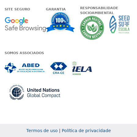
RESPONSABILIDADE
SITE SEGURO
GARANTIA
SOCIOAMBIENTAL
Google - Status do site no Nave
Garantia de satisfaçã
A Unieduc
SOMOS ASSOCIADOS
Associada a ABED
Associada a CRA-CE
Associada a IE
Associada a UN Global
Termos de uso
|
Política de privacidade