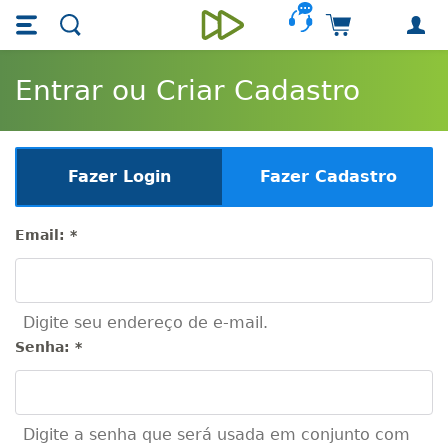
Skip main navigation
Skip to main content
Carrinho de 
Unieducar
Entrar ou Criar Cadastro
Fazer Login
Fazer Cadastro
Email:
*
Digite seu endereço de e-mail.
Senha:
*
Digite a senha que será usada em conjunto com