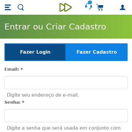
Skip main navigation
Skip to main content
Carrinho de 
Unieducar
Entrar ou Criar Cadastro
Fazer Login
Fazer Cadastro
Email:
*
Digite seu endereço de e-mail.
Senha:
*
Digite a senha que será usada em conjunto com