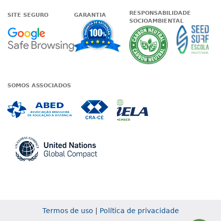
RESPONSABILIDADE
SITE SEGURO
GARANTIA
SOCIOAMBIENTAL
Google - Status do site no Nave
Garantia de satisfaçã
A Unieduc
SOMOS ASSOCIADOS
Associada a ABED
Associada a CRA-CE
Associada a IE
Associada a UN Global
Termos de uso
|
Política de privacidade