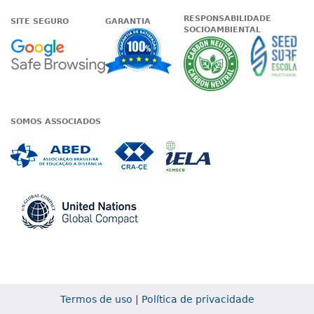
RESPONSABILIDADE
SITE SEGURO
GARANTIA
SOCIOAMBIENTAL
Google - Status do site no Nave
Garantia de satisfaçã
A Unieduc
SOMOS ASSOCIADOS
Associada a ABED
Associada a CRA-CE
Associada a IE
Associada a UN Global
Termos de uso
|
Política de privacidade