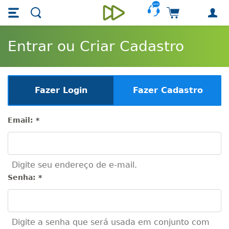
Skip main navigation
Skip to main content
Carrinho de 
Unieducar
Entrar ou Criar Cadastro
Fazer Login
Fazer Cadastro
Email:
*
Digite seu endereço de e-mail.
Senha:
*
Digite a senha que será usada em conjunto com