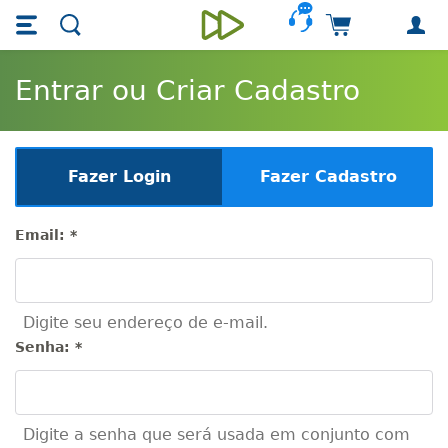
Skip main navigation
Skip to main content
Carrinho de 
Unieducar
Entrar ou Criar Cadastro
Fazer Login
Fazer Cadastro
Email:
*
Digite seu endereço de e-mail.
Senha:
*
Digite a senha que será usada em conjunto com