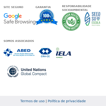
RESPONSABILIDADE
SITE SEGURO
GARANTIA
SOCIOAMBIENTAL
Google - Status do site no Nave
Garantia de satisfaçã
A Unieduc
SOMOS ASSOCIADOS
Associada a ABED
Associada a CRA-CE
Associada a IE
Associada a UN Global
Termos de uso
|
Política de privacidade