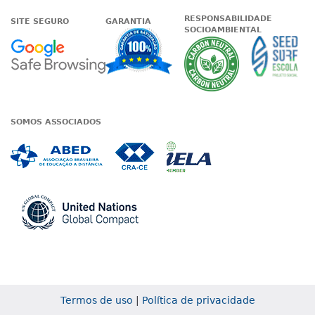
RESPONSABILIDADE
SITE SEGURO
GARANTIA
SOCIOAMBIENTAL
Google - Status do site no Nave
Garantia de satisfaçã
A Unieduc
SOMOS ASSOCIADOS
Associada a ABED
Associada a CRA-CE
Associada a IE
Associada a UN Global
Termos de uso
|
Política de privacidade