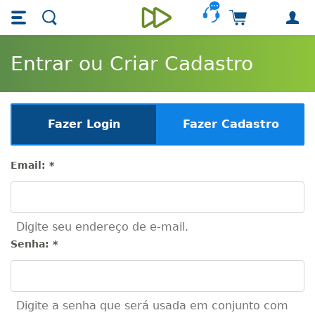
Skip main navigation
Skip to main content
Carrinho de 
Unieducar
Entrar ou Criar Cadastro
Fazer Login
Fazer Cadastro
Email:
*
Digite seu endereço de e-mail.
Senha:
*
Digite a senha que será usada em conjunto com