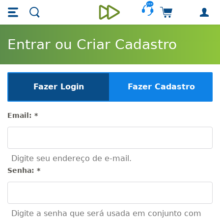
Skip main navigation
Skip to main content
Carrinho de 
Unieducar
Entrar ou Criar Cadastro
Fazer Login
Fazer Cadastro
Email:
*
Digite seu endereço de e-mail.
Senha:
*
Digite a senha que será usada em conjunto com