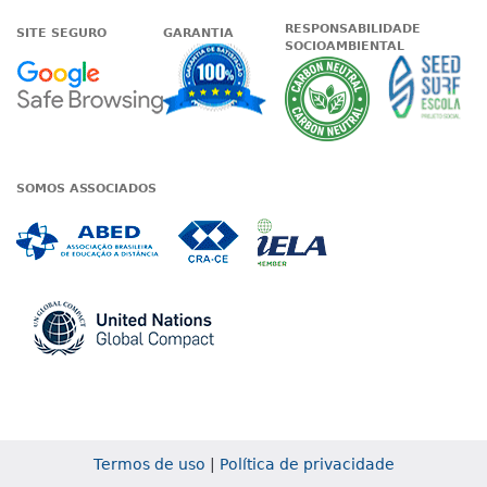
RESPONSABILIDADE
SITE SEGURO
GARANTIA
SOCIOAMBIENTAL
Google - Status do site no Nave
Garantia de satisfaçã
A Unieduc
SOMOS ASSOCIADOS
Associada a ABED
Associada a CRA-CE
Associada a IE
Associada a UN Global
Termos de uso
|
Política de privacidade