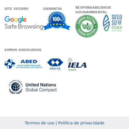
RESPONSABILIDADE
SITE SEGURO
GARANTIA
SOCIOAMBIENTAL
Google - Status do site no Nave
Garantia de satisfaçã
A Unieduc
SOMOS ASSOCIADOS
Associada a ABED
Associada a CRA-CE
Associada a IE
Associada a UN Global
Termos de uso
|
Política de privacidade