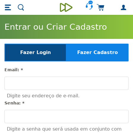
Skip main navigation
Skip to main content
Carrinho de 
Unieducar
Entrar ou Criar Cadastro
Fazer Login
Fazer Cadastro
Email:
*
Digite seu endereço de e-mail.
Senha:
*
Digite a senha que será usada em conjunto com