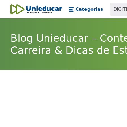
Skip main navigation
Skip to main content
Categorias
Unieducar
Blog Unieducar – Cont
Carreira & Dicas de Es