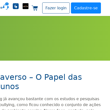
to
Fazer login
Cadastre-se
Carrinho de compras
averso – O Papel das
lunos
ng já avançou bastante com os estudos e pesquisas
bullying, como ficou conhecido o conjunto de ações