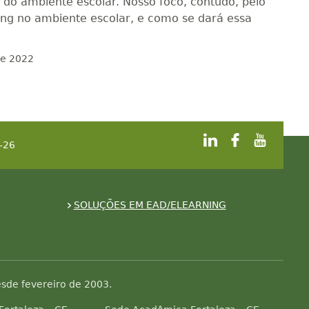
o do ambiente escolar. Nosso foco, contudo, pelo
ing no ambiente escolar, e como se dará essa
de 2022
-26
SOLUÇÕES EM EAD/ELEARNING
sde fevereiro de 2003.