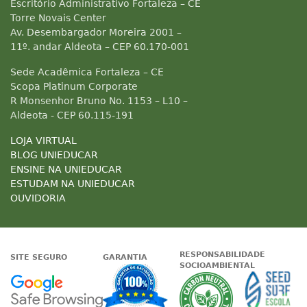
Escritório Administrativo Fortaleza – CE
Torre Novais Center
Av. Desembargador Moreira 2001 –
11º. andar Aldeota – CEP 60.170-001
Sede Acadêmica Fortaleza – CE
Scopa Platinum Corporate
R Monsenhor Bruno No. 1153 – L10 –
Aldeota - CEP 60.115-191
LOJA VIRTUAL
BLOG UNIEDUCAR
ENSINE NA UNIEDUCAR
ESTUDAM NA UNIEDUCAR
OUVIDORIA
RESPONSABILIDADE
SITE SEGURO
GARANTIA
SOCIOAMBIENTAL
Google - Status do site no Nave
Garantia de satisfaçã
A Unieduc