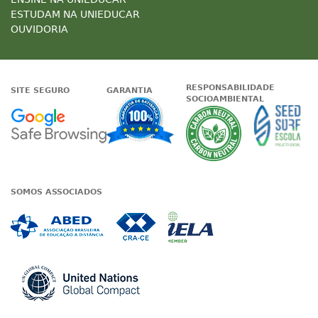
ESTUDAM NA UNIEDUCAR
OUVIDORIA
RESPONSABILIDADE
SITE SEGURO
GARANTIA
SOCIOAMBIENTAL
Google - Status do site no Nave
Garantia de satisfaçã
A Unieduc
SOMOS ASSOCIADOS
Associada a ABED
Associada a CRA-CE
Associada a IE
Associada a UN Global