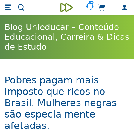
Skip main navigation
Skip to main content
Carrinho de 
Unieducar
Blog Unieducar – Conteúdo
Educacional, Carreira & Dicas
de Estudo
Pobres pagam mais
imposto que ricos no
Brasil. Mulheres negras
são especialmente
afetadas.