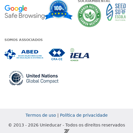
SOCIOAMBIENTAL
Google - Status do site no Nave
Garantia de satisfaçã
A Unieduc
SOMOS ASSOCIADOS
Associada a ABED
Associada a CRA-CE
Associada a IE
Associada a UN Global
Termos de uso
|
Política de privacidade
© 2013 - 2026 Unieducar - Todos os direitos reservados