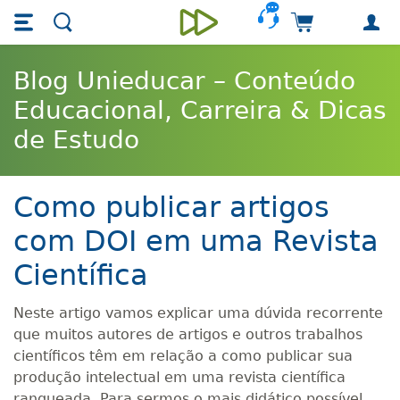
Skip main navigation
Skip to main content
Carrinho de 
Unieducar
Blog Unieducar – Conteúdo
Educacional, Carreira & Dicas
de Estudo
Como publicar artigos
com DOI em uma Revista
Científica
Neste artigo vamos explicar uma dúvida recorrente
que muitos autores de artigos e outros trabalhos
científicos têm em relação a como publicar sua
produção intelectual em uma revista científica
ranqueada. Para sermos o mais didático possível,