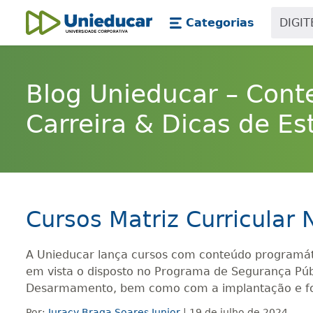
Skip main navigation
Skip to main content
Categorias
Unieducar
Blog Unieducar – Cont
Carreira & Dicas de Es
Cursos Matriz Curricular
A Unieducar lança cursos com conteúdo programáti
em vista o disposto no Programa de Segurança Públ
Desarmamento, bem como com a implantação e fo
Por:
Juracy Braga Soares Junior
| 19 de julho de 2024