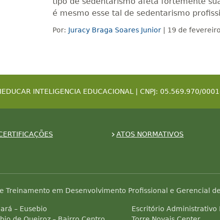
tipo de sedentarismo afeta fortemente su
é mesmo esse tal de sedentarismo profiss
Por:
Juracy Braga Soares Junior
| 19 de fevereir
IEDUCAR INTELIGENCIA EDUCACIONAL | CNPJ: 05.569.970/0001
CERTIFICAÇÕES
ATOS NORMATIVOS
e Treinamento em Desenvolvimento Profissional e Gerencial de
ará – Eusebio
Escritório Administrativo
bio de Queiroz – Bairro Centro
Torre Novais Center