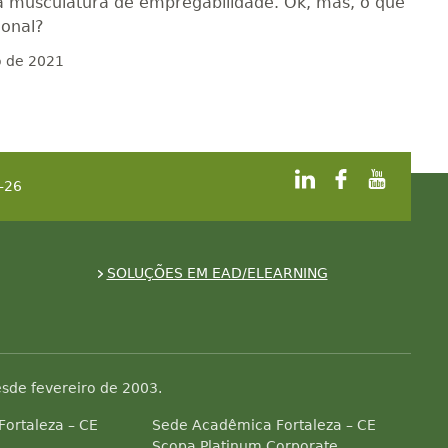
a musculatura de empregabilidade. Ok, mas, o que
ional?
o de 2021
-26
SOLUÇÕES EM EAD/ELEARNING
sde fevereiro de 2003.
 Fortaleza – CE
Sede Acadêmica Fortaleza – CE
Scopa Platinum Corporate