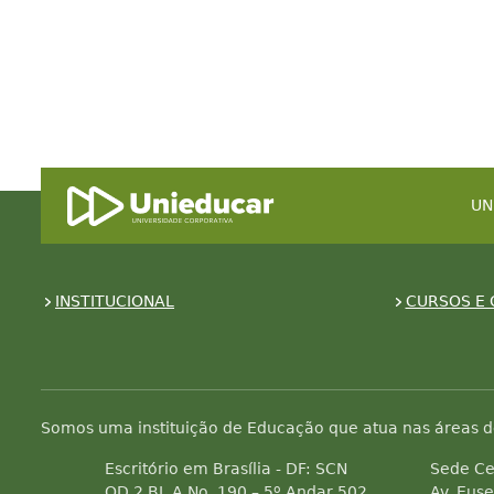
UN
INSTITUCIONAL
CURSOS E 
Somos uma instituição de Educação que atua nas áreas d
Escritório em Brasília - DF: SCN
Sede Ce
QD 2 BL A No. 190 – 5º Andar 502
Av. Euse