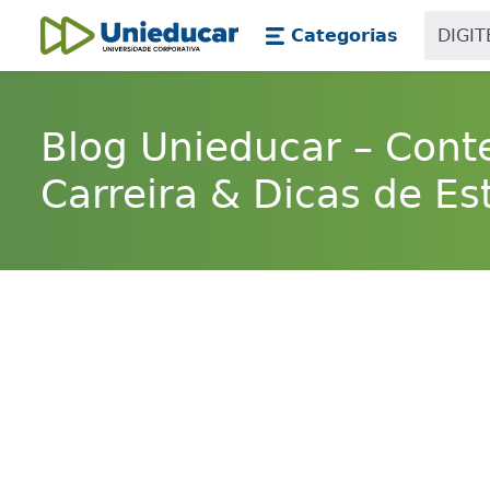
Skip main navigation
Skip to main content
Categorias
Unieducar
Blog Unieducar – Cont
Carreira & Dicas de Es