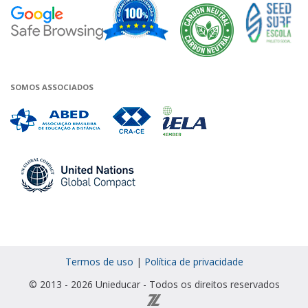
Google - Status do site no Navega
Garantia de satisfação
A Unieduca
SOMOS ASSOCIADOS
Associada a ABED
Associada a CRA-CE
Associada a IELA
Associada a UN Global 
Termos de uso
|
Política de privacidade
© 2013 - 2026 Unieducar - Todos os direitos reservados