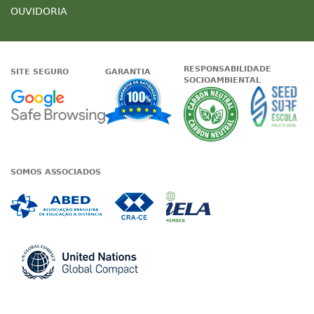
OUVIDORIA
RESPONSABILIDADE
SITE SEGURO
GARANTIA
SOCIOAMBIENTAL
Google - Status do site no Nave
Garantia de satisfaçã
A Unieduc
SOMOS ASSOCIADOS
Associada a ABED
Associada a CRA-CE
Associada a IE
Associada a UN Global