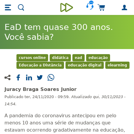
Skip main navigation
Skip to main content
Carrinho de 
Unieducar
EaD tem quase 300 anos.
Você sabia?
cursos online
didática
ead
educação
Educação a Distância
educação digital
elearning
Juracy Braga Soares Junior
Publicado
ter, 24/11/2020 - 09:59.
Atualizado
qui, 30/11/2023 -
14:54.
A pandemia do coronavirus antecipou em pelo
menos 10 anos uma série de mudanças que
estavam ocorrendo gradativamente na educação,