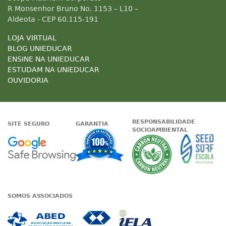
R Monsenhor Bruno No. 1153 – L10 –
Aldeota - CEP 60.115-191
LOJA VIRTUAL
BLOG UNIEDUCAR
ENSINE NA UNIEDUCAR
ESTUDAM NA UNIEDUCAR
OUVIDORIA
RESPONSABILIDADE
SITE SEGURO
GARANTIA
SOCIOAMBIENTAL
Google - Status do site no Nave
Garantia de satisfaçã
A Unieduc
SOMOS ASSOCIADOS
Associada a ABED
Associada a CRA-CE
Associada a IE