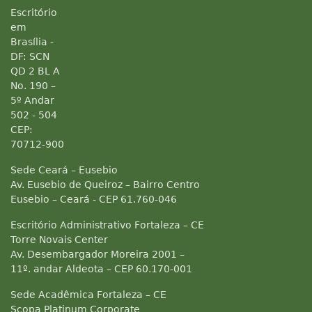
Escritório
em
Brasília -
DF: SCN
QD 2 BL A
No. 190 –
5º Andar
502 - 504
CEP:
70712-900
Sede Ceará – Eusebio
Av. Eusebio de Queiroz – Bairro Centro
Eusebio – Ceará - CEP 61.760-046
Escritório Administrativo Fortaleza – CE
Torre Novais Center
Av. Desembargador Moreira 2001 –
11º. andar Aldeota – CEP 60.170-001
Sede Acadêmica Fortaleza – CE
Scopa Platinum Corporate