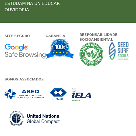
ESTUDAM NA UNIEDUCAR
OUVIDORIA
RESPONSABILIDADE
SITE SEGURO
GARANTIA
SOCIOAMBIENTAL
Google - Status do site no Nave
Garantia de satisfaçã
A Unieduc
SOMOS ASSOCIADOS
Associada a ABED
Associada a CRA-CE
Associada a IE
Associada a UN Global