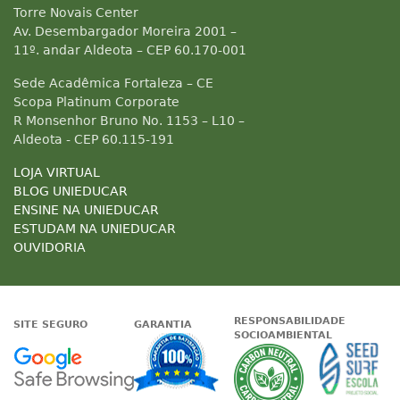
Torre Novais Center
Av. Desembargador Moreira 2001 –
11º. andar Aldeota – CEP 60.170-001
Sede Acadêmica Fortaleza – CE
Scopa Platinum Corporate
R Monsenhor Bruno No. 1153 – L10 –
Aldeota - CEP 60.115-191
LOJA VIRTUAL
BLOG UNIEDUCAR
ENSINE NA UNIEDUCAR
ESTUDAM NA UNIEDUCAR
OUVIDORIA
RESPONSABILIDADE
SITE SEGURO
GARANTIA
SOCIOAMBIENTAL
Google - Status do site no Nave
Garantia de satisfaçã
A Unieduc