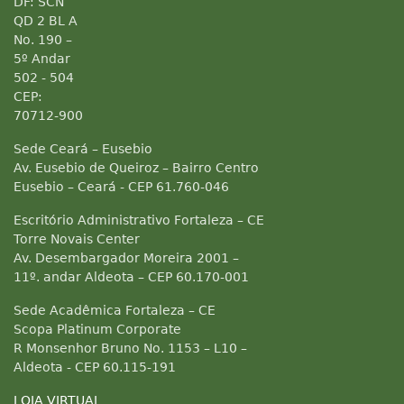
DF: SCN
QD 2 BL A
No. 190 –
5º Andar
502 - 504
CEP:
70712-900
Sede Ceará – Eusebio
Av. Eusebio de Queiroz – Bairro Centro
Eusebio – Ceará - CEP 61.760-046
Escritório Administrativo Fortaleza – CE
Torre Novais Center
Av. Desembargador Moreira 2001 –
11º. andar Aldeota – CEP 60.170-001
Sede Acadêmica Fortaleza – CE
Scopa Platinum Corporate
R Monsenhor Bruno No. 1153 – L10 –
Aldeota - CEP 60.115-191
LOJA VIRTUAL