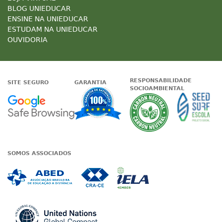
BLOG UNIEDUCAR
ENSINE NA UNIEDUCAR
ESTUDAM NA UNIEDUCAR
OUVIDORIA
RESPONSABILIDADE
SITE SEGURO
GARANTIA
SOCIOAMBIENTAL
Google - Status do site no Nave
Garantia de satisfaçã
A Unieduc
SOMOS ASSOCIADOS
Associada a ABED
Associada a CRA-CE
Associada a IE
Associada a UN Global