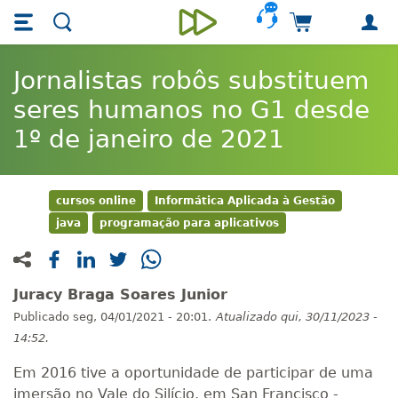
Skip main navigation
Skip to main content
Carrinho de 
Unieducar
Jornalistas robôs substituem
seres humanos no G1 desde
1º de janeiro de 2021
cursos online
Informática Aplicada à Gestão
java
programação para aplicativos
Juracy Braga Soares Junior
Publicado
seg, 04/01/2021 - 20:01.
Atualizado
qui, 30/11/2023 -
14:52.
Em 2016 tive a oportunidade de participar de uma
imersão no Vale do Silício, em San Francisco -