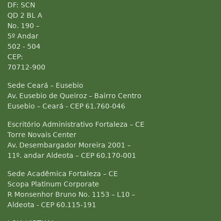
DF: SCN
QD 2 BL A
No. 190 –
5º Andar
502 - 504
CEP:
70712-900
Sede Ceará – Eusebio
Av. Eusebio de Queiroz – Bairro Centro
Eusebio – Ceará - CEP 61.760-046
Escritório Administrativo Fortaleza – CE
Torre Novais Center
Av. Desembargador Moreira 2001 –
11º. andar Aldeota – CEP 60.170-001
Sede Acadêmica Fortaleza – CE
Scopa Platinum Corporate
R Monsenhor Bruno No. 1153 – L10 –
Aldeota - CEP 60.115-191