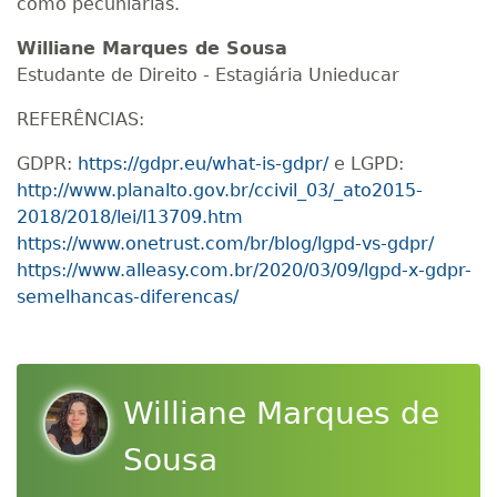
como pecuniárias.
Williane Marques de Sousa
Estudante de Direito - Estagiária Unieducar
REFERÊNCIAS:
GDPR:
https://gdpr.eu/what-is-gdpr/
e LGPD:
http://www.planalto.gov.br/ccivil_03/_ato2015-
2018/2018/lei/l13709.htm
https://www.onetrust.com/br/blog/lgpd-vs-gdpr/
https://www.alleasy.com.br/2020/03/09/lgpd-x-gdpr-
semelhancas-diferencas/
Williane Marques de
Sousa