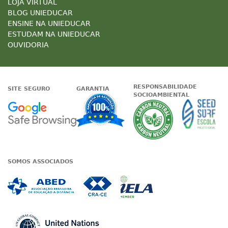
LOJA VIRTUAL
BLOG UNIEDUCAR
ENSINE NA UNIEDUCAR
ESTUDAM NA UNIEDUCAR
OUVIDORIA
RESPONSABILIDADE
SITE SEGURO
GARANTIA
SOCIOAMBIENTAL
Google - Status do site no Nave
Garantia de satisfaçã
A Unieduc
SOMOS ASSOCIADOS
Associada a ABED
Associada a CRA-CE
Associada a IE
Associada a UN Global