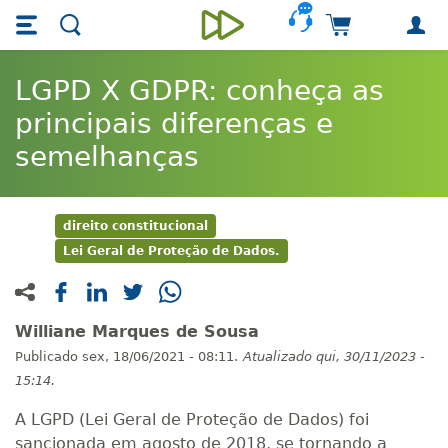
Skip main navigation
Skip to main content
Carrinho de 
Unieducar
LGPD X GDPR: conheça as
principais diferenças e
semelhanças
direito constitucional
Lei Geral de Proteção de Dados.
Williane Marques de Sousa
Publicado
sex, 18/06/2021 - 08:11.
Atualizado
qui, 30/11/2023 -
15:14.
A LGPD (Lei Geral de Proteção de Dados) foi
sancionada em agosto de 2018, se tornando a