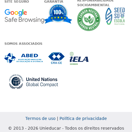
RESPONSABILIDADE
SITE SEGURO
GARANTIA
SOCIOAMBIENTAL
Google - Status do site no Nave
Garantia de satisfaçã
A Unieduc
SOMOS ASSOCIADOS
Associada a ABED
Associada a CRA-CE
Associada a IE
Associada a UN Global
Termos de uso
|
Política de privacidade
© 2013 - 2026 Unieducar - Todos os direitos reservados