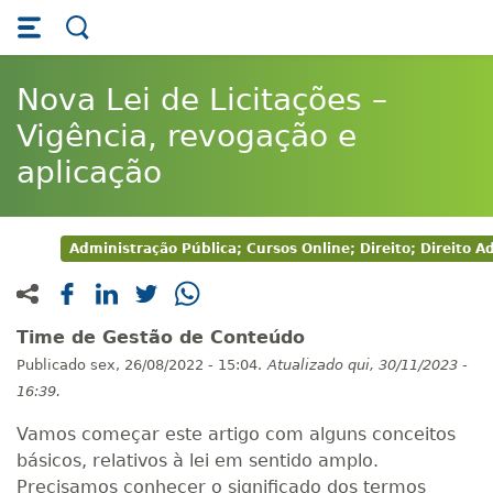
Skip main navigation
Skip to main content
Nova Lei de Licitações –
Vigência, revogação e
aplicação
Administração Pública; Cursos Online; Direito; Direito A
Time de Gestão de Conteúdo
Publicado
sex, 26/08/2022 - 15:04.
Atualizado
qui, 30/11/2023 -
16:39.
Vamos começar este artigo com alguns conceitos
básicos, relativos à lei em sentido amplo.
Precisamos conhecer o significado dos termos