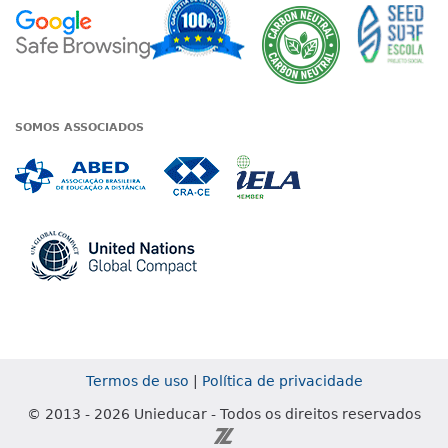
Google - Status do site no Nave
Garantia de satisfaçã
A Unieduc
SOMOS ASSOCIADOS
Associada a ABED
Associada a CRA-CE
Associada a IE
Associada a UN Global
Termos de uso
|
Política de privacidade
© 2013 - 2026 Unieducar - Todos os direitos reservados