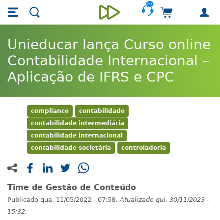
Skip main navigation
Skip to main content
Carrinho de 
Unieducar
Unieducar lança Curso online
Contabilidade Internacional –
Aplicação de IFRS e CPC
compliance
contabilidade
contabilidade intermediária
contabilidade internacional
contabilidade societária
controladoria
Time de Gestão de Conteúdo
Publicado
qua, 11/05/2022 - 07:58.
Atualizado
qui, 30/11/2023 -
15:32.