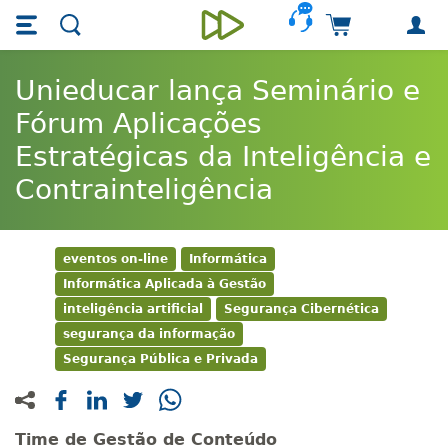
Skip main navigation
Skip to main content
Carrinho de 
Unieducar
Unieducar lança Seminário e
Fórum Aplicações
Estratégicas da Inteligência e
Contrainteligência
eventos on-line
Informática
Informática Aplicada à Gestão
inteligência artificial
Segurança Cibernética
segurança da informação
Segurança Pública e Privada
Time de Gestão de Conteúdo