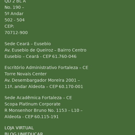
QD 2 BL A
No. 190 –
5º Andar
502 - 504
CEP:
70712-900
Sede Ceará – Eusebio
Av. Eusebio de Queiroz – Bairro Centro
Eusebio – Ceará - CEP 61.760-046
Escritório Administrativo Fortaleza – CE
Torre Novais Center
Av. Desembargador Moreira 2001 –
11º. andar Aldeota – CEP 60.170-001
Sede Acadêmica Fortaleza – CE
Scopa Platinum Corporate
R Monsenhor Bruno No. 1153 – L10 –
Aldeota - CEP 60.115-191
LOJA VIRTUAL
BLOG UNIEDUCAR