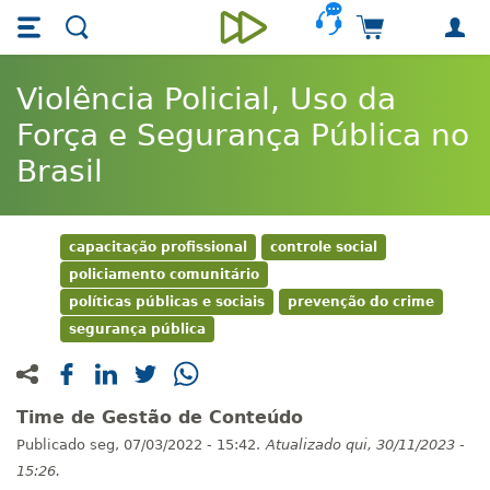
Skip main navigation
Skip to main content
Carrinho de 
Unieducar
Violência Policial, Uso da
Força e Segurança Pública no
Brasil
capacitação profissional
controle social
policiamento comunitário
políticas públicas e sociais
prevenção do crime
segurança pública
Time de Gestão de Conteúdo
Publicado
seg, 07/03/2022 - 15:42.
Atualizado
qui, 30/11/2023 -
15:26.