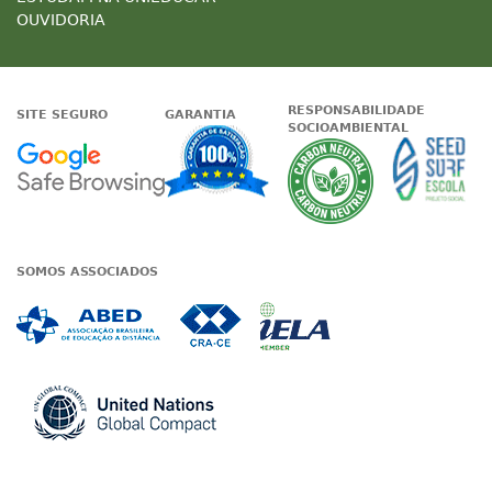
OUVIDORIA
RESPONSABILIDADE
SITE SEGURO
GARANTIA
SOCIOAMBIENTAL
Google - Status do site no Nave
Garantia de satisfaçã
A Unieduc
SOMOS ASSOCIADOS
Associada a ABED
Associada a CRA-CE
Associada a IE
Associada a UN Global