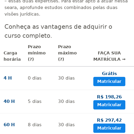
– essas duas expertises. Para estar apto a atuar nessa
seara, aprofunde estudos combinados pelas duas
visões jurídicas.
Conheça as vantagens de adquirir o
curso completo.
Prazo
Prazo
Carga
mínimo
máximo
FAÇA SUA
horária
(?)
(?)
MATRÍCULA →
Grátis
4 H
0
dias
30
dias
Matricular
R$ 198,26
40 H
5
dias
30
dias
Matricular
R$ 297,42
60 H
8
dias
30
dias
Matricular