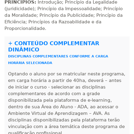
Matricular
PRINCÍPIOS:
Introdução; Princípio da Legalidade
(juridicidade); Princípio da Impessoalidade; Princípio
da Moralidade; Princípio da Publicidade; Princípio da
R$ 991,36
200 H
25
dias
90
dias
Eficiência; Princípios da Razoabilidade e da
Matricular
Proporcionalidade.
R$ 1.090,51
+
CONTEÚDO COMPLEMENTAR
220 H
28
dias
90
dias
Matricular
DINÂMICO
DISCIPLINAS COMPLEMENTARES CONFORME A CARGA
R$ 1.189,66
HORÁRIA SELECIONADA
240 H
30
dias
90
dias
Matricular
Optando o aluno por se matricular neste programa,
em carga horária a partir de 40ha, deverá – antes
R$ 1.288,78
de iniciar o curso - selecionar as disciplinas
260 H
33
dias
90
dias
complementares de acordo com a grade
Matricular
disponibilizada pela plataforma de e-learning,
dentro de sua Área do Aluno - ADA, ao acessar o
R$ 1.387,93
280 H
Ambiente Virtual de Aprendizagem – AVA. As
35
dias
120
dias
Matricular
disciplinas disponibilizadas pela plataforma terão
vinculação com a área temática deste programa de
R$ 1.487,06
qualificação profissional.