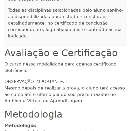
300 H
38
dias
120
dias
Matricular
Todas as disciplinas selecionadas pelo aluno ser-lhe-
ão disponibilizadas para estudo e constarão,
R$ 1.586,20
detalhadamente, no certificado de conclusão
320 H
40
dias
120
dias
Matricular
correspondente, logo abaixo deste conteúdo acima
indicado.
R$ 1.685,33
340 H
43
dias
120
dias
Avaliação e Certificação
Matricular
O curso nessa modalidade gera apenas certificado
R$ 1.784,48
eletrônico.
360 H
45
dias
120
dias
Matricular
OBSERVAÇÃO IMPORTANTE:
Mesmo depois de realizar a prova, o aluno terá acesso
R$ 1.883,61
380 H
48
dias
150
dias
ao curso até o último dia do seu prazo máximo no
Matricular
Ambiente Virtual de Aprendizagem.
Metodologia
R$ 1.982,74
400 H
50
dias
150
dias
Matricular
Metodologia: