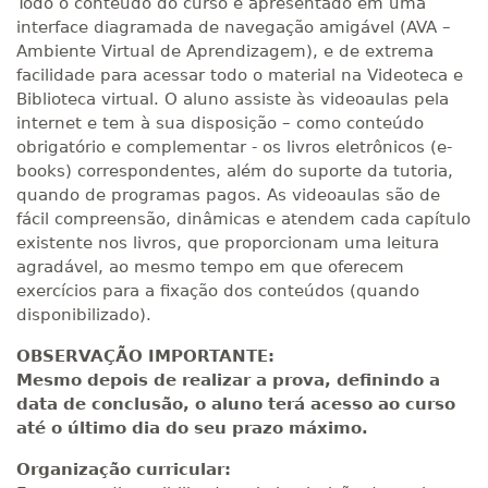
Todo o conteúdo do curso é apresentado em uma
R$ 2.082,12
interface diagramada de navegação amigável (AVA –
420 H
53
dias
150
dias
Matricular
Ambiente Virtual de Aprendizagem), e de extrema
facilidade para acessar todo o material na Videoteca e
Biblioteca virtual. O aluno assiste às videoaulas pela
R$ 2.240,16
440 H
55
dias
150
dias
internet e tem à sua disposição – como conteúdo
Matricular
obrigatório e complementar - os livros eletrônicos (e-
books) correspondentes, além do suporte da tutoria,
quando de programas pagos. As videoaulas são de
fácil compreensão, dinâmicas e atendem cada capítulo
existente nos livros, que proporcionam uma leitura
agradável, ao mesmo tempo em que oferecem
exercícios para a fixação dos conteúdos (quando
disponibilizado).
OBSERVAÇÃO IMPORTANTE:
Mesmo depois de realizar a prova, definindo a
data de conclusão, o aluno terá acesso ao curso
até o último dia do seu prazo máximo.
Organização curricular: