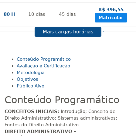
R$ 396,55
80 H
10
dias
45
dias
Matricular
Mais cargas horárias
R$ 495,69
100 H
13
dias
45
dias
Matricular
R$ 594,81
Conteúdo Programático
120 H
15
dias
60
dias
Matricular
Avaliação e Certificação
Metodologia
Objetivos
R$ 693,96
140 H
18
dias
60
dias
Público Alvo
Matricular
Conteúdo Programático
R$ 793,10
160 H
20
dias
60
dias
CONCEITOS INICIAIS:
Introdução; Conceito de
Matricular
Direito Administrativo; Sistemas administrativos;
Fontes do Direito Administrativo.
R$ 892,23
DIREITO ADMINISTRATIVO –
180 H
23
dias
90
dias