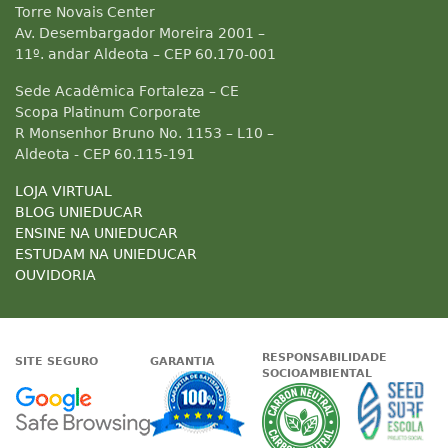
Torre Novais Center
Av. Desembargador Moreira 2001 –
11º. andar Aldeota – CEP 60.170-001
Sede Acadêmica Fortaleza – CE
Scopa Platinum Corporate
R Monsenhor Bruno No. 1153 – L10 –
Aldeota - CEP 60.115-191
LOJA VIRTUAL
BLOG UNIEDUCAR
ENSINE NA UNIEDUCAR
ESTUDAM NA UNIEDUCAR
OUVIDORIA
RESPONSABILIDADE
SITE SEGURO
GARANTIA
SOCIOAMBIENTAL
Google - Status do site no Nave
Garantia de satisfaçã
A Unieduc