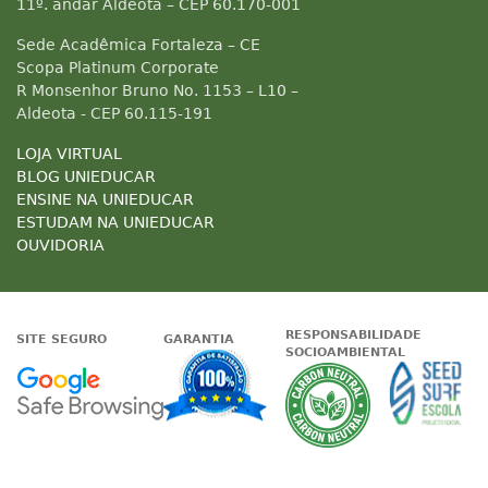
11º. andar Aldeota – CEP 60.170-001
Sede Acadêmica Fortaleza – CE
Scopa Platinum Corporate
R Monsenhor Bruno No. 1153 – L10 –
Aldeota - CEP 60.115-191
LOJA VIRTUAL
BLOG UNIEDUCAR
ENSINE NA UNIEDUCAR
ESTUDAM NA UNIEDUCAR
OUVIDORIA
RESPONSABILIDADE
SITE SEGURO
GARANTIA
SOCIOAMBIENTAL
Google - Status do site no Nave
Garantia de satisfaçã
A Unieduc