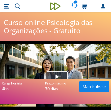
Skip main navigation
Skip to main content
Carrinho de c
Unieducar
Curso online Psicologia das
Organizações - Gratuito
Play
Carga horária
Prazo máximo
Matricule-se
4hs
30 dias
Video