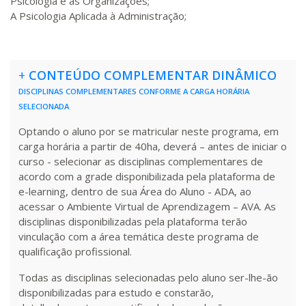
Psicologia e as Organizações;
A Psicologia Aplicada à Administração;
R$ 892,23
180 H
23
dias
90
dias
Matricular
+
CONTEÚDO COMPLEMENTAR DINÂMICO
R$ 991,36
200 H
25
dias
90
dias
DISCIPLINAS COMPLEMENTARES CONFORME A CARGA HORÁRIA
Matricular
SELECIONADA
R$ 1.090,51
Optando o aluno por se matricular neste programa, em
220 H
28
dias
90
dias
carga horária a partir de 40ha, deverá – antes de iniciar o
Matricular
curso - selecionar as disciplinas complementares de
acordo com a grade disponibilizada pela plataforma de
R$ 1.189,66
e-learning, dentro de sua Área do Aluno - ADA, ao
240 H
30
dias
90
dias
Matricular
acessar o Ambiente Virtual de Aprendizagem – AVA. As
disciplinas disponibilizadas pela plataforma terão
vinculação com a área temática deste programa de
R$ 1.288,78
260 H
33
dias
90
dias
qualificação profissional.
Matricular
Todas as disciplinas selecionadas pelo aluno ser-lhe-ão
R$ 1.387,93
disponibilizadas para estudo e constarão,
280 H
35
dias
120
dias