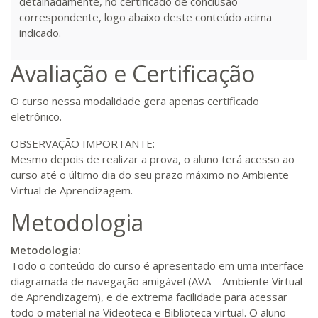
detalhadamente, no certificado de conclusão
Matricular
correspondente, logo abaixo deste conteúdo acima
indicado.
R$ 1.487,06
300 H
38
dias
120
dias
Matricular
Avaliação e Certificação
R$ 1.586,20
O curso nessa modalidade gera apenas certificado
320 H
40
dias
120
dias
Matricular
eletrônico.
OBSERVAÇÃO IMPORTANTE:
R$ 1.685,33
Mesmo depois de realizar a prova, o aluno terá acesso ao
340 H
43
dias
120
dias
Matricular
curso até o último dia do seu prazo máximo no Ambiente
Virtual de Aprendizagem.
R$ 1.784,48
Metodologia
360 H
45
dias
120
dias
Matricular
Metodologia:
R$ 1.883,61
Todo o conteúdo do curso é apresentado em uma interface
380 H
48
dias
150
dias
Matricular
diagramada de navegação amigável (AVA – Ambiente Virtual
de Aprendizagem), e de extrema facilidade para acessar
todo o material na Videoteca e Biblioteca virtual. O aluno
R$ 1.982,74