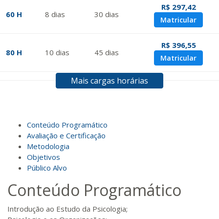
R$ 297,42
60 H
8
dias
30
dias
Matricular
R$ 396,55
80 H
10
dias
45
dias
Matricular
Mais cargas horárias
R$ 495,69
100 H
13
dias
45
dias
Matricular
R$ 594,81
Conteúdo Programático
120 H
15
dias
60
dias
Matricular
Avaliação e Certificação
Metodologia
Objetivos
R$ 693,96
140 H
18
dias
60
dias
Público Alvo
Matricular
Conteúdo Programático
R$ 793,10
160 H
20
dias
60
dias
Introdução ao Estudo da Psicologia;
Matricular