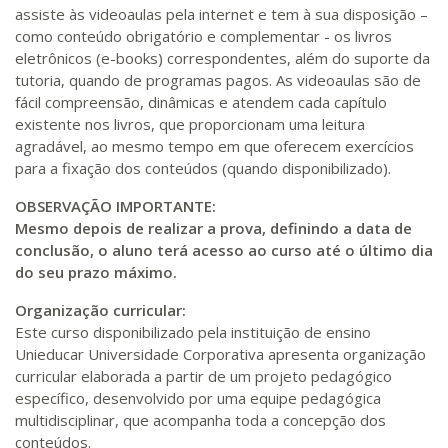
400 H
50
dias
150
dias
assiste às videoaulas pela internet e tem à sua disposição –
Matricular
como conteúdo obrigatório e complementar - os livros
eletrônicos (e-books) correspondentes, além do suporte da
R$ 2.082,12
tutoria, quando de programas pagos. As videoaulas são de
420 H
53
dias
150
dias
Matricular
fácil compreensão, dinâmicas e atendem cada capítulo
existente nos livros, que proporcionam uma leitura
agradável, ao mesmo tempo em que oferecem exercícios
R$ 2.240,16
440 H
55
dias
150
dias
para a fixação dos conteúdos (quando disponibilizado).
Matricular
OBSERVAÇÃO IMPORTANTE:
Mesmo depois de realizar a prova, definindo a data de
conclusão, o aluno terá acesso ao curso até o último dia
do seu prazo máximo.
Organização curricular:
Este curso disponibilizado pela instituição de ensino
Unieducar Universidade Corporativa apresenta organização
curricular elaborada a partir de um projeto pedagógico
específico, desenvolvido por uma equipe pedagógica
multidisciplinar, que acompanha toda a concepção dos
conteúdos.