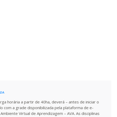
R$ 594,81
ualizar
Visualizar
ELETRÔNICO
Matricular
R$ 693,96
ualizar
Visualizar
ELETRÔNICO
Matricular
R$ 793,10
ualizar
Visualizar
ELETRÔNICO
Matricular
R$ 892,23
ualizar
Visualizar
ELETRÔNICO
Matricular
R$ 991,36
ualizar
Visualizar
ELETRÔNICO
Matricular
ADA
a horária a partir de 40ha, deverá – antes de iniciar o
R$ 1.090,51
do com a grade disponibilizada pela plataforma de e-
ualizar
Visualizar
ELETRÔNICO
Matricular
 Ambiente Virtual de Aprendizagem – AVA. As disciplinas