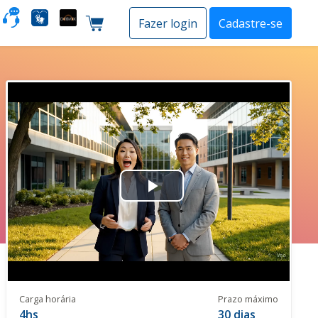
o
Fazer login
Cadastre-se
Carrinho de compras
Play
Video
Carga horária
Prazo máximo
4hs
30 dias