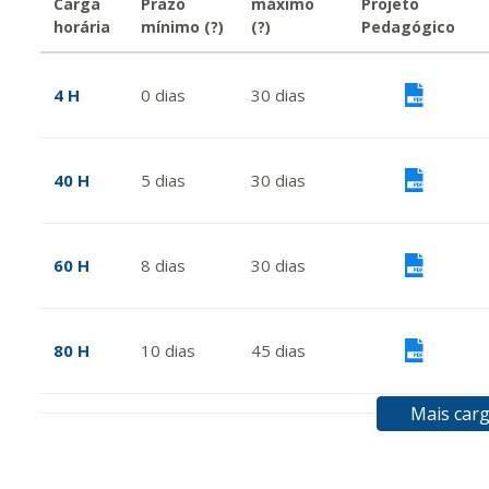
Carga
Prazo
máximo
Projeto
horária
mínimo
(?)
(?)
Pedagógico
4 H
0
dias
30
dias
Vis
40 H
5
dias
30
dias
Vis
60 H
8
dias
30
dias
Vis
80 H
10
dias
45
dias
Vis
Mais carg
100 H
13
dias
45
dias
Vis