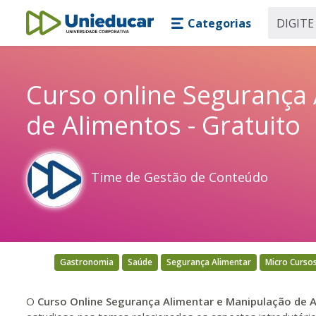
Skip main navigation
Skip to main content
Categorias
Unieducar
Curso online Segurança
de Alimentos - Gratuito
Time de Gestão de Conteúdo
Gastronomia
Saúde
Segurança Alimentar
Micro Cursos
O
Curso Online Segurança Alimentar e Manipulação de A