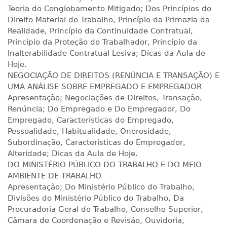
Teoria do Conglobamento Mitigado; Dos Princípios do
R$ 1.189,66
Direito Material do Trabalho, Princípio da Primazia da
240 H
30
dias
90
dias
Matricular
Realidade, Princípio da Continuidade Contratual,
Princípio da Proteção do Trabalhador, Princípio da
Inalterabilidade Contratual Lesiva; Dicas da Aula de
R$ 1.288,78
260 H
33
dias
90
dias
Hoje.
Matricular
NEGOCIAÇÃO DE DIREITOS (RENÚNCIA E TRANSAÇÃO) E
UMA ANÁLISE SOBRE EMPREGADO E EMPREGADOR
R$ 1.387,93
Apresentação; Negociações de Direitos, Transação,
280 H
35
dias
120
dias
Matricular
Renúncia; Do Empregado e Do Empregador, Do
Empregado, Características do Empregado,
Pessoalidade, Habitualidade, Onerosidade,
R$ 1.487,06
300 H
38
dias
120
dias
Subordinação, Características do Empregador,
Matricular
Alteridade; Dicas da Aula de Hoje.
DO MINISTÉRIO PÚBLICO DO TRABALHO E DO MEIO
R$ 1.586,20
AMBIENTE DE TRABALHO
320 H
40
dias
120
dias
Apresentação; Do Ministério Público do Trabalho,
Matricular
Divisões do Ministério Público do Trabalho, Da
Procuradoria Geral do Trabalho, Conselho Superior,
R$ 1.685,33
340 H
Câmara de Coordenação e Revisão, Ouvidoria,
43
dias
120
dias
Matricular