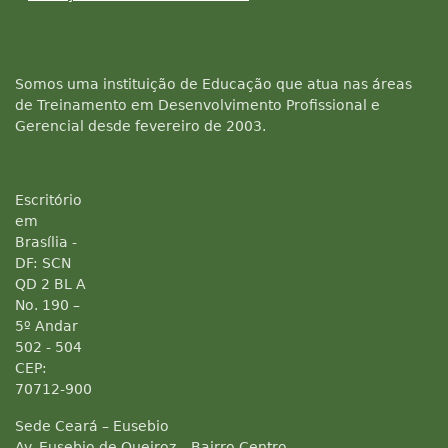
Somos uma instituição de Educação que atua nas áreas
de Treinamento em Desenvolvimento Profissional e
Gerencial desde fevereiro de 2003.
Escritório
em
Brasília -
DF: SCN
QD 2 BL A
No. 190 –
5º Andar
502 - 504
CEP:
70712-900
Sede Ceará – Eusebio
Av. Eusebio de Queiroz – Bairro Centro