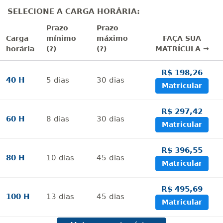
SELECIONE A CARGA HORÁRIA:
Prazo
Prazo
Carga
mínimo
máximo
FAÇA SUA
horária
(?)
(?)
MATRÍCULA →
R$ 198,26
40 H
5
dias
30
dias
Matricular
R$ 297,42
60 H
8
dias
30
dias
Matricular
R$ 396,55
80 H
10
dias
45
dias
Matricular
R$ 495,69
100 H
13
dias
45
dias
Matricular