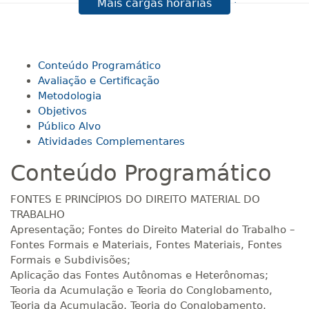
Mais cargas horárias
R$ 594,81
120 H
15
dias
60
dias
Matricular
R$ 693,96
Conteúdo Programático
140 H
18
dias
60
dias
Matricular
Avaliação e Certificação
Metodologia
Objetivos
R$ 793,10
160 H
20
dias
60
dias
Público Alvo
Matricular
Atividades Complementares
Conteúdo Programático
R$ 892,23
180 H
23
dias
90
dias
Matricular
FONTES E PRINCÍPIOS DO DIREITO MATERIAL DO
TRABALHO
R$ 991,36
Apresentação; Fontes do Direito Material do Trabalho –
200 H
25
dias
90
dias
Matricular
Fontes Formais e Materiais, Fontes Materiais, Fontes
Formais e Subdivisões;
Aplicação das Fontes Autônomas e Heterônomas;
R$ 1.090,51
220 H
28
dias
90
dias
Teoria da Acumulação e Teoria do Conglobamento,
Matricular
Teoria da Acumulação, Teoria do Conglobamento,