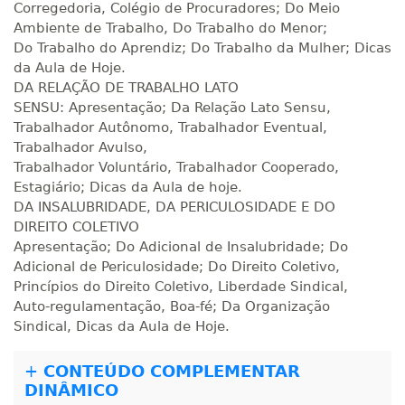
Corregedoria, Colégio de Procuradores; Do Meio
Ambiente de Trabalho, Do Trabalho do Menor;
R$ 1.784,48
Do Trabalho do Aprendiz; Do Trabalho da Mulher; Dicas
360 H
45
dias
120
dias
da Aula de Hoje.
Matricular
DA RELAÇÃO DE TRABALHO LATO
SENSU: Apresentação; Da Relação Lato Sensu,
R$ 1.883,61
Trabalhador Autônomo, Trabalhador Eventual,
380 H
48
dias
150
dias
Matricular
Trabalhador Avulso,
Trabalhador Voluntário, Trabalhador Cooperado,
R$ 1.982,74
Estagiário; Dicas da Aula de hoje.
400 H
50
dias
150
dias
DA INSALUBRIDADE, DA PERICULOSIDADE E DO
Matricular
DIREITO COLETIVO
Apresentação; Do Adicional de Insalubridade; Do
R$ 2.082,12
Adicional de Periculosidade; Do Direito Coletivo,
420 H
53
dias
150
dias
Matricular
Princípios do Direito Coletivo, Liberdade Sindical,
Auto-regulamentação, Boa-fé; Da Organização
Sindical, Dicas da Aula de Hoje.
R$ 2.240,16
440 H
55
dias
150
dias
Matricular
+
CONTEÚDO COMPLEMENTAR
DINÂMICO