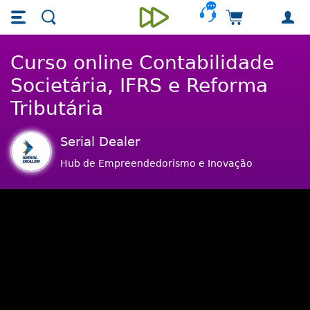
Skip main navigation
Skip to main content
Carrinho de 
Unieducar
Curso online Contabilidade
Societária, IFRS e Reforma
Tributária
Serial Dealer
Hub de Empreendedorismo e Inovação