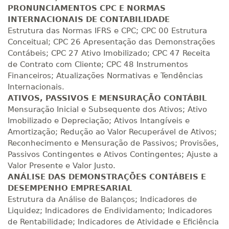
Matricular
PRONUNCIAMENTOS CPC E NORMAS
INTERNACIONAIS DE CONTABILIDADE
R$ 1.982,74
Estrutura das Normas IFRS e CPC; CPC 00 Estrutura
400 H
50
dias
150
dias
Conceitual; CPC 26 Apresentação das Demonstrações
Matricular
Contábeis; CPC 27 Ativo Imobilizado; CPC 47 Receita
de Contrato com Cliente; CPC 48 Instrumentos
R$ 2.082,12
Financeiros; Atualizações Normativas e Tendências
420 H
53
dias
150
dias
Matricular
Internacionais.
ATIVOS, PASSIVOS E MENSURAÇÃO CONTÁBIL
Mensuração Inicial e Subsequente dos Ativos; Ativo
R$ 2.240,16
440 H
55
dias
150
dias
Imobilizado e Depreciação; Ativos Intangíveis e
Matricular
Amortização; Redução ao Valor Recuperável de Ativos;
Reconhecimento e Mensuração de Passivos; Provisões,
Passivos Contingentes e Ativos Contingentes; Ajuste a
Valor Presente e Valor Justo.
ANÁLISE DAS DEMONSTRAÇÕES CONTÁBEIS E
DESEMPENHO EMPRESARIAL
Estrutura da Análise de Balanços; Indicadores de
Liquidez; Indicadores de Endividamento; Indicadores
de Rentabilidade; Indicadores de Atividade e Eficiência