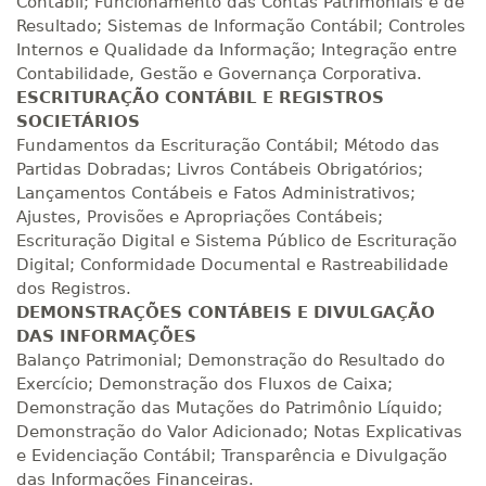
Contábil; Funcionamento das Contas Patrimoniais e de
Resultado; Sistemas de Informação Contábil; Controles
R$ 1.387,93
Internos e Qualidade da Informação; Integração entre
280 H
35
dias
120
dias
Matricular
Contabilidade, Gestão e Governança Corporativa.
ESCRITURAÇÃO CONTÁBIL E REGISTROS
SOCIETÁRIOS
R$ 1.487,06
300 H
38
dias
120
dias
Fundamentos da Escrituração Contábil; Método das
Matricular
Partidas Dobradas; Livros Contábeis Obrigatórios;
Lançamentos Contábeis e Fatos Administrativos;
R$ 1.586,20
Ajustes, Provisões e Apropriações Contábeis;
320 H
40
dias
120
dias
Escrituração Digital e Sistema Público de Escrituração
Matricular
Digital; Conformidade Documental e Rastreabilidade
dos Registros.
R$ 1.685,33
340 H
DEMONSTRAÇÕES CONTÁBEIS E DIVULGAÇÃO
43
dias
120
dias
Matricular
DAS INFORMAÇÕES
Balanço Patrimonial; Demonstração do Resultado do
R$ 1.784,48
Exercício; Demonstração dos Fluxos de Caixa;
360 H
45
dias
120
dias
Demonstração das Mutações do Patrimônio Líquido;
Matricular
Demonstração do Valor Adicionado; Notas Explicativas
e Evidenciação Contábil; Transparência e Divulgação
R$ 1.883,61
das Informações Financeiras.
380 H
48
dias
150
dias