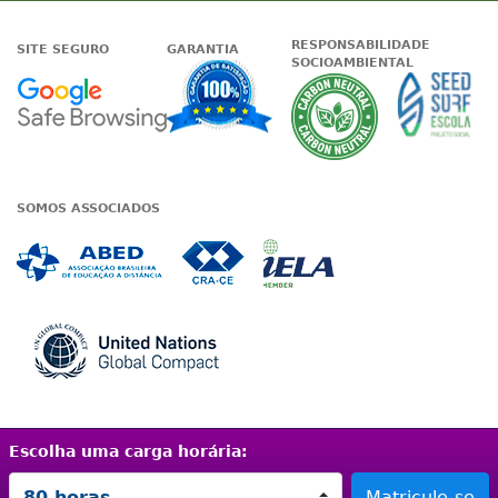
RESPONSABILIDADE
SITE SEGURO
GARANTIA
SOCIOAMBIENTAL
Google - Status do site no Nave
Garantia de satisfaçã
A Unieduc
SOMOS ASSOCIADOS
Associada a ABED
Associada a CRA-CE
Associada a IE
Associada a UN Global
Escolha uma carga horária:
Termos de uso
|
Política de privacidade