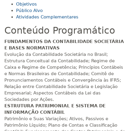
Objetivos
R$ 793,10
160 H
20
dias
60
dias
Público Alvo
Matricular
Atividades Complementares
Conteúdo Programático
R$ 892,23
180 H
23
dias
90
dias
Matricular
FUNDAMENTOS DA CONTABILIDADE SOCIETÁRIA
E BASES NORMATIVAS
R$ 991,36
Evolução da Contabilidade Societária no Brasil;
200 H
25
dias
90
dias
Matricular
Estrutura Conceitual da Contabilidade; Regime de
Caixa e Regime de Competência; Princípios Contábeis
e Normas Brasileiras de Contabilidade; Comitê de
R$ 1.090,51
220 H
28
dias
90
dias
Pronunciamentos Contábeis e Convergência às IFRS;
Matricular
Relação entre Contabilidade Societária e Legislação
Empresarial; Aspectos Contábeis da Lei das
R$ 1.189,66
Sociedades por Ações.
240 H
30
dias
90
dias
Matricular
ESTRUTURA PATRIMONIAL E SISTEMA DE
INFORMAÇÃO CONTÁBIL
Patrimônio e Suas Variações; Ativos, Passivos e
R$ 1.288,78
260 H
33
dias
90
dias
Patrimônio Líquido; Plano de Contas e Classificação
Matricular