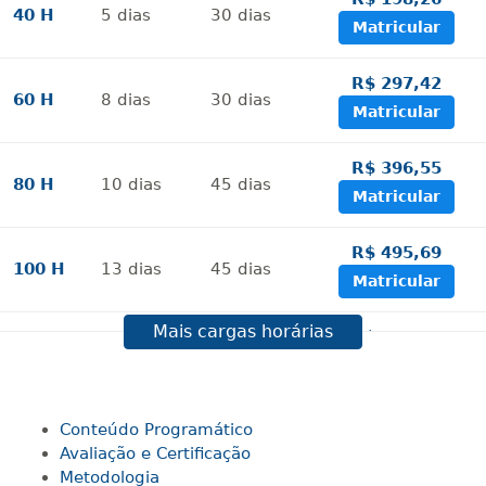
40 H
5
dias
30
dias
Matricular
R$ 297,42
60 H
8
dias
30
dias
Matricular
R$ 396,55
80 H
10
dias
45
dias
Matricular
R$ 495,69
100 H
13
dias
45
dias
Matricular
Mais cargas horárias
R$ 594,81
120 H
15
dias
60
dias
Matricular
R$ 693,96
Conteúdo Programático
140 H
18
dias
60
dias
Matricular
Avaliação e Certificação
Metodologia