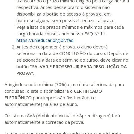
transcorrido o prazo mínimo exigido pela carga horária
respectiva. Antes desse prazo o sistema não
disponibiliza o botão de acesso à prova e, em
hipótese alguma será possível reduzir tal prazo.
Veja a lista de prazos mínimos e máximos para cada
carga horária consultando nosso FAQ Nº 11:
https://unieducar.org.br/faq
Antes de responder à prova, o aluno deverá
selecionar a data de CONCLUSÃO do curso. Depois de
selecionada a data de término do curso, deve clicar no
botão
"SALVAR E PROSSEGUIR PARA RESOLUÇÃO DA
PROVA"
.
Atingindo a nota mínima (70%) e, na data selecionada para
conclusão, o site disponibilizará o
CERTIFICADO
ELETRÔNICO
para impressão (instantânea e
automaticamente) na área de aluno.
O sistema AVA (Ambiente Virtual de Aprendizagem) fará
automaticamente a correção da prova.
Lembrando que:
mesmo realizando a prova e obtendo