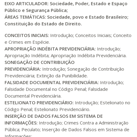
EIXO ARTICULADOR:
Sociedade, Poder, Estado e Espaço
R$ 1.090,51
220 H
28
dias
90
dias
Público e Segurança Pública;
Matricular
ÁREAS TEMÁTICAS: Sociedade, povo e Estado Brasileiro;
Constituição do Estado de Direito.
R$ 1.189,66
240 H
30
dias
90
dias
CONCEITOS INICIAIS:
Introdução; Conceitos Iniciais; Conceito
Matricular
e Crimes em Espécie.
APROPRIAÇÃO INDÉBITA PREVIDENCIÁRIA:
Introdução;
R$ 1.288,78
Apropriação Indébita; Apropriação Indébita Previdenciária.
260 H
33
dias
90
dias
Matricular
SONEGAÇÃO DE CONTRIBUIÇÃO
PREVIDENCIÁRIA:
Introdução; Sonegação de Contribuição
R$ 1.387,93
Previdenciária; Extinção da Punibilidade.
280 H
35
dias
120
dias
FALSIDADE DOCUMENTAL PREVIDENCIÁRIA:
Introdução;
Matricular
Falsidade Documental no Código Penal; Falsidade
Documental Previdenciária.
R$ 1.487,06
ESTELIONATO PREVIDENCIÁRIO:
Introdução; Estelionato no
300 H
38
dias
120
dias
Matricular
Código Penal; Estelionato Previdenciário.
INSERÇÃO DE DADOS FALSOS EM SISTEMA DE
INFORMAÇÕES:
Introdução; Crimes Contra a Administração
R$ 1.586,20
320 H
40
dias
120
dias
Pública; Peculato; Inserção de Dados Falsos em Sistema de
Matricular
Informações;