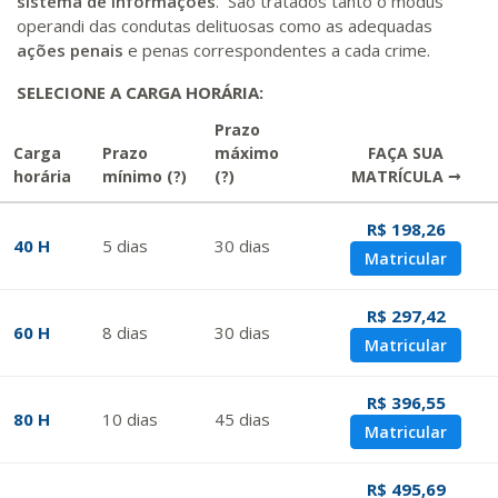
sistema de informações
. São tratados tanto o modus
operandi das condutas delituosas como as adequadas
ações penais
e penas correspondentes a cada crime.
SELECIONE A CARGA HORÁRIA:
Prazo
Carga
Prazo
máximo
FAÇA SUA
horária
mínimo
(?)
(?)
MATRÍCULA →
R$ 198,26
40 H
5
dias
30
dias
Matricular
R$ 297,42
60 H
8
dias
30
dias
Matricular
R$ 396,55
80 H
10
dias
45
dias
Matricular
R$ 495,69