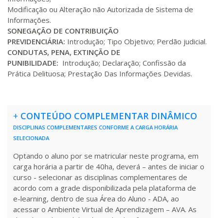
Modificação ou Alteração não Autorizada de Sistema de
R$ 1.685,33
Informações.
340 H
43
dias
120
dias
Matricular
SONEGAÇÃO DE CONTRIBUIÇÃO
PREVIDENCIÁRIA:
Introdução; Tipo Objetivo; Perdão judicial.
CONDUTAS, PENA, EXTINÇÃO DE
R$ 1.784,48
360 H
45
dias
120
dias
PUNIBILIDADE:
Introdução; Declaração; Confissão da
Matricular
Prática Delituosa; Prestação Das Informações Devidas.
R$ 1.883,61
380 H
48
dias
150
dias
Matricular
+
CONTEÚDO COMPLEMENTAR DINÂMICO
DISCIPLINAS COMPLEMENTARES CONFORME A CARGA HORÁRIA
R$ 1.982,74
400 H
50
dias
150
dias
SELECIONADA
Matricular
Optando o aluno por se matricular neste programa, em
carga horária a partir de 40ha, deverá – antes de iniciar o
R$ 2.082,12
420 H
53
dias
150
dias
curso - selecionar as disciplinas complementares de
Matricular
acordo com a grade disponibilizada pela plataforma de
e-learning, dentro de sua Área do Aluno - ADA, ao
R$ 2.240,16
acessar o Ambiente Virtual de Aprendizagem – AVA. As
440 H
55
dias
150
dias