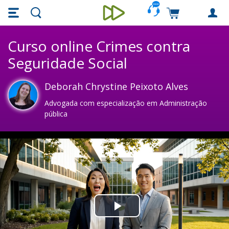
Skip main navigation
Skip to main content
Carrinho de c
Unieducar
Curso online Crimes contra
Seguridade Social
Deborah Chrystine Peixoto Alves
Advogada com especialização em Administração
pública
Play