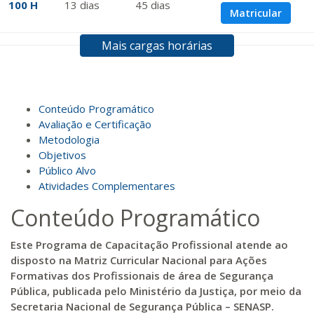
100 H
13
dias
45
dias
Matricular
Mais cargas horárias
R$ 594,81
120 H
15
dias
60
dias
Matricular
R$ 693,96
Conteúdo Programático
140 H
18
dias
60
dias
Matricular
Avaliação e Certificação
Metodologia
Objetivos
R$ 793,10
160 H
20
dias
60
dias
Público Alvo
Matricular
Atividades Complementares
Conteúdo Programático
R$ 892,23
180 H
23
dias
90
dias
Matricular
Este Programa de Capacitação Profissional atende ao
disposto na Matriz Curricular Nacional para Ações
R$ 991,36
Formativas dos Profissionais de área de Segurança
200 H
25
dias
90
dias
Matricular
Pública, publicada pelo Ministério da Justiça,
por meio da
Secretaria Nacional de Segurança Pública – SENASP.