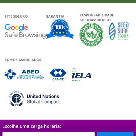
RESPONSABILIDADE
SITE SEGURO
GARANTIA
SOCIOAMBIENTAL
Google - Status do site no Navega
Garantia de satisfação
A Unieduca
SOMOS ASSOCIADOS
Associada a ABED
Associada a CRA-CE
Associada a IELA
Associada a UN Global 
Escolha uma carga horária: