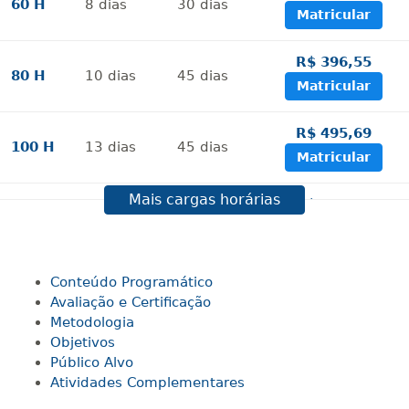
60 H
8
dias
30
dias
Matricular
R$ 396,55
80 H
10
dias
45
dias
Matricular
R$ 495,69
100 H
13
dias
45
dias
Matricular
Mais cargas horárias
R$ 594,81
120 H
15
dias
60
dias
Matricular
R$ 693,96
Conteúdo Programático
140 H
18
dias
60
dias
Matricular
Avaliação e Certificação
Metodologia
Objetivos
R$ 793,10
160 H
20
dias
60
dias
Público Alvo
Matricular
Atividades Complementares