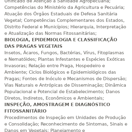
Unificado de Atenção à Sanidade Agropecuária;
Competências do Ministério da Agricultura e Pecuária;
R$ 1.487,06
300 H
38
dias
120
dias
Atuação dos Órgãos Estaduais de Defesa Sanitária
Matricular
Vegetal; Competências Complementares dos Estados,
Distrito Federal e Municípios; Hierarquia, Interpretação
R$ 1.586,20
e Atualização das Normas Fitossanitárias;
320 H
40
dias
120
dias
BIOLOGIA, EPIDEMIOLOGIA E CLASSIFICAÇÃO
Matricular
DAS PRAGAS VEGETAIS
Insetos, Ácaros, Fungos, Bactérias, Vírus, Fitoplasmas
R$ 1.685,33
340 H
e Nematóides; Plantas Infestantes e Espécies Exóticas
43
dias
120
dias
Matricular
Invasoras; Relação entre Praga, Hospedeiro e
Ambiente; Ciclos Biológicos e Epidemiológicos das
R$ 1.784,48
Pragas; Fontes de Inóculo e Mecanismos de Dispersão;
360 H
45
dias
120
dias
Vias Naturais e Antrópicas de Disseminação; Dinâmica
Matricular
Populacional e Potencial de Estabelecimento; Danos
Diretos, Indiretos, Econômicos e Ambientais;
R$ 1.883,61
INSPEÇÃO, AMOSTRAGEM E DIAGNÓSTICO
380 H
48
dias
150
dias
Matricular
FITOSSANITÁRIO
Procedimentos de Inspeção em Unidades de Produção
R$ 1.982,74
e Consolidação; Reconhecimento de Sintomas, Sinais e
400 H
50
dias
150
dias
Danos em Vegetais; Planejamento e
Matricular