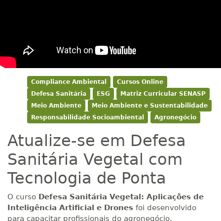
Compliance Ambiental
Cursos Online
Defesa Sanitária
ESG
Matriz Curricular SENASP
Meio Ambiente
Meio Ambiente e Sustentabilidade
Responsabilidade Socioambiental
Agronegócio
Atualize-se em Defesa
Sanitária Vegetal com
Tecnologia de Ponta
O curso
Defesa Sanitária Vegetal: Aplicações de
Inteligência Artificial e Drones
foi desenvolvido
para capacitar profissionais do agronegócio,