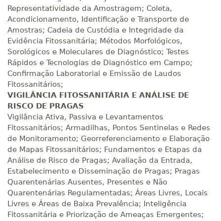
Representatividade da Amostragem; Coleta,
Acondicionamento, Identificação e Transporte de
R$ 2.082,12
Amostras; Cadeia de Custódia e Integridade da
420 H
53
dias
150
dias
Matricular
Evidência Fitossanitária; Métodos Morfológicos,
Sorológicos e Moleculares de Diagnóstico; Testes
Rápidos e Tecnologias de Diagnóstico em Campo;
R$ 2.240,16
440 H
55
dias
150
dias
Confirmação Laboratorial e Emissão de Laudos
Matricular
Fitossanitários;
VIGILÂNCIA FITOSSANITÁRIA E ANÁLISE DE
RISCO DE PRAGAS
Vigilância Ativa, Passiva e Levantamentos
Fitossanitários; Armadilhas, Pontos Sentinelas e Redes
de Monitoramento; Georreferenciamento e Elaboração
de Mapas Fitossanitários; Fundamentos e Etapas da
Análise de Risco de Pragas; Avaliação da Entrada,
Estabelecimento e Disseminação de Pragas; Pragas
Quarentenárias Ausentes, Presentes e Não
Quarentenárias Regulamentadas; Áreas Livres, Locais
Livres e Áreas de Baixa Prevalência; Inteligência
Fitossanitária e Priorização de Ameaças Emergentes;