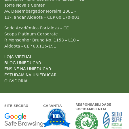
Torre Novais Center
Av. Desembargador Moreira 2001 –
11º. andar Aldeota – CEP 60.170-001
Sede Acadêmica Fortaleza – CE
Scopa Platinum Corporate
R Monsenhor Bruno No. 1153 – L10 –
Aldeota - CEP 60.115-191
LOJA VIRTUAL
BLOG UNIEDUCAR
ENSINE NA UNIEDUCAR
ESTUDAM NA UNIEDUCAR
OUVIDORIA
RESPONSABILIDADE
SITE SEGURO
GARANTIA
SOCIOAMBIENTAL
Google - Status do site no Nave
Garantia de satisfaçã
A Unieduc