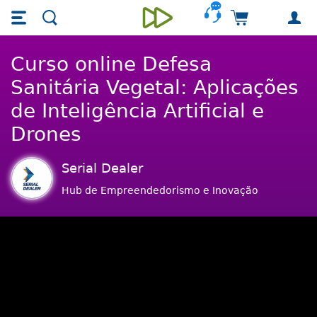
Skip main navigation
Skip to main content
Carrinho de 
Unieducar
Curso online Defesa
Sanitária Vegetal: Aplicações
de Inteligência Artificial e
Drones
Serial Dealer
Hub de Empreendedorismo e Inovação