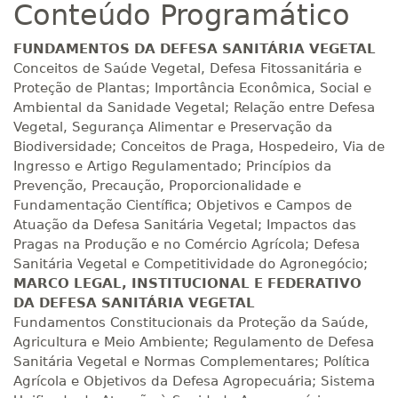
Conteúdo Programático
R$ 892,23
180 H
23
dias
90
dias
Matricular
FUNDAMENTOS DA DEFESA SANITÁRIA VEGETAL
Conceitos de Saúde Vegetal, Defesa Fitossanitária e
R$ 991,36
Proteção de Plantas; Importância Econômica, Social e
200 H
25
dias
90
dias
Matricular
Ambiental da Sanidade Vegetal; Relação entre Defesa
Vegetal, Segurança Alimentar e Preservação da
Biodiversidade; Conceitos de Praga, Hospedeiro, Via de
R$ 1.090,51
220 H
28
dias
90
dias
Ingresso e Artigo Regulamentado; Princípios da
Matricular
Prevenção, Precaução, Proporcionalidade e
Fundamentação Científica; Objetivos e Campos de
R$ 1.189,66
Atuação da Defesa Sanitária Vegetal; Impactos das
240 H
30
dias
90
dias
Matricular
Pragas na Produção e no Comércio Agrícola; Defesa
Sanitária Vegetal e Competitividade do Agronegócio;
MARCO LEGAL, INSTITUCIONAL E FEDERATIVO
R$ 1.288,78
260 H
33
dias
90
dias
DA DEFESA SANITÁRIA VEGETAL
Matricular
Fundamentos Constitucionais da Proteção da Saúde,
Agricultura e Meio Ambiente; Regulamento de Defesa
R$ 1.387,93
Sanitária Vegetal e Normas Complementares; Política
280 H
35
dias
120
dias
Matricular
Agrícola e Objetivos da Defesa Agropecuária; Sistema