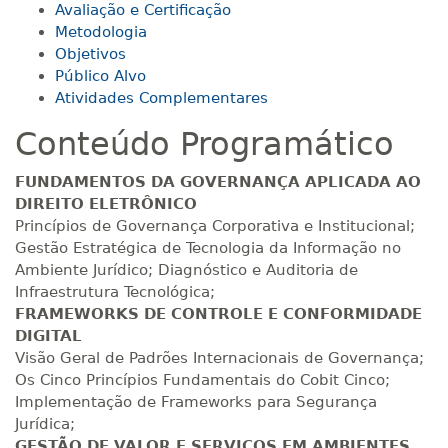
Matricular
Avaliação e Certificação
Metodologia
Objetivos
R$ 793,10
160 H
20
dias
60
dias
Público Alvo
Matricular
Atividades Complementares
Conteúdo Programático
R$ 892,23
180 H
23
dias
90
dias
Matricular
FUNDAMENTOS DA GOVERNANÇA APLICADA AO
DIREITO ELETRÔNICO
R$ 991,36
Princípios de Governança Corporativa e Institucional;
200 H
25
dias
90
dias
Matricular
Gestão Estratégica de Tecnologia da Informação no
Ambiente Jurídico; Diagnóstico e Auditoria de
Infraestrutura Tecnológica;
R$ 1.090,51
220 H
28
dias
90
dias
FRAMEWORKS DE CONTROLE E CONFORMIDADE
Matricular
DIGITAL
Visão Geral de Padrões Internacionais de Governança;
R$ 1.189,66
Os Cinco Princípios Fundamentais do Cobit Cinco;
240 H
30
dias
90
dias
Matricular
Implementação de Frameworks para Segurança
Jurídica;
GESTÃO DE VALOR E SERVIÇOS EM AMBIENTES