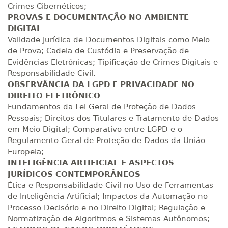
Crimes Cibernéticos;
R$ 1.883,61
PROVAS E DOCUMENTAÇÃO NO AMBIENTE
380 H
48
dias
150
dias
Matricular
DIGITAL
Validade Jurídica de Documentos Digitais como Meio
R$ 1.982,74
de Prova; Cadeia de Custódia e Preservação de
400 H
50
dias
150
dias
Evidências Eletrônicas; Tipificação de Crimes Digitais e
Matricular
Responsabilidade Civil.
OBSERVÂNCIA DA LGPD E PRIVACIDADE NO
R$ 2.082,12
DIREITO ELETRÔNICO
420 H
53
dias
150
dias
Matricular
Fundamentos da Lei Geral de Proteção de Dados
Pessoais; Direitos dos Titulares e Tratamento de Dados
em Meio Digital; Comparativo entre LGPD e o
R$ 2.240,16
440 H
55
dias
150
dias
Regulamento Geral de Proteção de Dados da União
Matricular
Europeia;
INTELIGÊNCIA ARTIFICIAL E ASPECTOS
JURÍDICOS CONTEMPORÂNEOS
Ética e Responsabilidade Civil no Uso de Ferramentas
de Inteligência Artificial; Impactos da Automação no
Processo Decisório e no Direito Digital; Regulação e
Normatização de Algoritmos e Sistemas Autônomos;