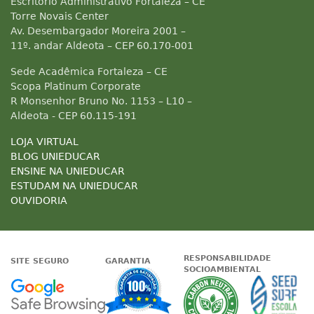
Escritório Administrativo Fortaleza – CE
Torre Novais Center
Av. Desembargador Moreira 2001 –
11º. andar Aldeota – CEP 60.170-001
Sede Acadêmica Fortaleza – CE
Scopa Platinum Corporate
R Monsenhor Bruno No. 1153 – L10 –
Aldeota - CEP 60.115-191
LOJA VIRTUAL
BLOG UNIEDUCAR
ENSINE NA UNIEDUCAR
ESTUDAM NA UNIEDUCAR
OUVIDORIA
RESPONSABILIDADE
SITE SEGURO
GARANTIA
SOCIOAMBIENTAL
Google - Status do site no Nave
Garantia de satisfaçã
A Unieduc