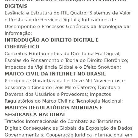
R$ 1.288,78
260 H
33
dias
90
dias
DIGITAIS
Matricular
Essência e Estrutura do ITIL Quatro; Sistemas de Valor
e Prestação de Serviços Digitais; Indicadores de
R$ 1.387,93
Desempenho e Processos Genéricos da Tecnologia da
280 H
35
dias
120
dias
Matricular
Informação;
INTRODUÇÃO AO DIREITO DIGITAL E
CIBERNÉTICO
R$ 1.487,06
300 H
38
dias
120
dias
Conceitos Fundamentais do Direito na Era Digital;
Matricular
Escolas de Pensamento e Teoria do Direito Eletrônico;
Impactos da Vigilância Global e o Efeito Snowden;
R$ 1.586,20
MARCO CIVIL DA INTERNET NO BRASIL
320 H
40
dias
120
dias
Princípios e Garantias da Lei Doze Mil Novecentos e
Matricular
Sessenta e Cinco de Dois Mil e Catorze; Direitos e
Deveres dos Usuários e Provedores; Impactos
R$ 1.685,33
340 H
Regulatórios do Marco Civil na Tecnologia Nacional;
43
dias
120
dias
Matricular
MARCOS REGULATÓRIOS MUNDIAIS E
SEGURANÇA NACIONAL
R$ 1.784,48
Tratados Internacionais de Combate ao Terrorismo
360 H
45
dias
120
dias
Digital; Consequências Globais da Exposição de Dados
Matricular
Governamentais; Cooperação Jurídica Internacional em