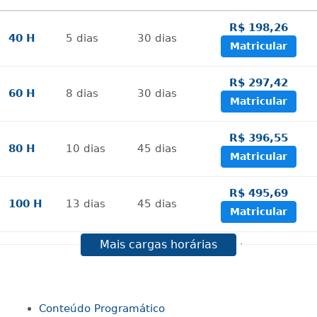
R$ 198,26
40 H
5
dias
30
dias
Matricular
R$ 297,42
60 H
8
dias
30
dias
Matricular
R$ 396,55
80 H
10
dias
45
dias
Matricular
R$ 495,69
100 H
13
dias
45
dias
Matricular
Mais cargas horárias
R$ 594,81
120 H
15
dias
60
dias
Matricular
R$ 693,96
Conteúdo Programático
140 H
18
dias
60
dias