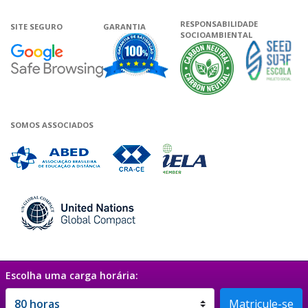
RESPONSABILIDADE
SITE SEGURO
GARANTIA
SOCIOAMBIENTAL
Google - Status do site no Navega
Garantia de satisfação
A Unieduca
SOMOS ASSOCIADOS
Associada a ABED
Associada a CRA-CE
Associada a IELA
Associada a UN Global 
Escolha uma carga horária:
Termos de uso
|
Política de privacidade