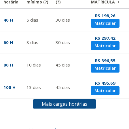
horária
mínimo
(?)
(?)
MATRÍCULA →
R$ 198,26
40 H
5
dias
30
dias
Matricular
R$ 297,42
60 H
8
dias
30
dias
Matricular
R$ 396,55
80 H
10
dias
45
dias
Matricular
R$ 495,69
100 H
13
dias
45
dias
Matricular
Mais cargas horárias
R$ 594,81
120 H
15
dias
60
dias
Matricular
R$ 693,96