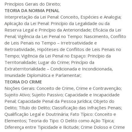
Princípios Gerais do Direito;
R$ 1.288,78
260 H
33
dias
90
dias
TEORIA DA NORMA PENAL
Matricular
Interpretação da Lei Penal: Conceito, Espécies e Analogia;
Aplicação da Lei Penal: Princípio da Legalidade ou da
R$ 1.387,93
Reserva Legal e Princípio da Anterioridade; Eficácia da Lei
280 H
35
dias
120
dias
Matricular
Penal; Vigência da Lei Penal no Tempo: Nascimento, Conflito
de Leis Penais no Tempo – Irretroatividade e
Retroatividade, Hipóteses de Conflitos de Leis Penais no
R$ 1.487,06
300 H
38
dias
120
dias
Tempo; Vigência da Lei Penal no Espaço: Princípio da
Matricular
Territorialidade; Lugar do Crime; Princípio da
Extraterritorialidade – Condicionada e Incondicionada,
R$ 1.586,20
Imunidade Diplomática e Parlamentar;
320 H
40
dias
120
dias
TEORIA DO CRIME
Matricular
Noções Gerais: Conceito de Crime, Crime e Contravenção;
Sujeito Ativo; Sujeito Passivo; Capacidade e Incapacidade
R$ 1.685,33
340 H
Penal; Capacidade Penal da Pessoa Jurídica; Objeto do
43
dias
120
dias
Matricular
Delito; Título do Delito; Classificação das Infrações Penais;
Qualificação Legal e Doutrinária; Fato Típico: Conceito e
R$ 1.784,48
Elementos; Teoria do Tipo: O Delito como Ação Típica;
360 H
45
dias
120
dias
Diferença entre Tipicidade e Ilicitude; Crime Doloso e Crime
Matricular