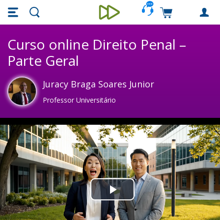
Skip main navigation
Skip to main content
Carrinho de c
Unieducar
Curso online Direito Penal –
Parte Geral
Juracy Braga Soares Junior
Professor Universitário
Play