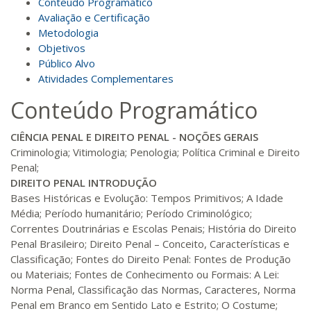
Conteúdo Programático
140 H
18
dias
60
dias
Matricular
Avaliação e Certificação
Metodologia
Objetivos
R$ 793,10
160 H
20
dias
60
dias
Público Alvo
Matricular
Atividades Complementares
Conteúdo Programático
R$ 892,23
180 H
23
dias
90
dias
Matricular
CIÊNCIA PENAL E DIREITO PENAL - NOÇÕES GERAIS
Criminologia; Vitimologia; Penologia; Política Criminal e Direito
R$ 991,36
Penal;
200 H
25
dias
90
dias
Matricular
DIREITO PENAL INTRODUÇÃO
Bases Históricas e Evolução: Tempos Primitivos; A Idade
Média; Período humanitário; Período Criminológico;
R$ 1.090,51
220 H
28
dias
90
dias
Correntes Doutrinárias e Escolas Penais; História do Direito
Matricular
Penal Brasileiro; Direito Penal – Conceito, Características e
Classificação; Fontes do Direito Penal: Fontes de Produção
R$ 1.189,66
ou Materiais; Fontes de Conhecimento ou Formais: A Lei:
240 H
30
dias
90
dias
Matricular
Norma Penal, Classificação das Normas, Caracteres, Norma
Penal em Branco em Sentido Lato e Estrito; O Costume;