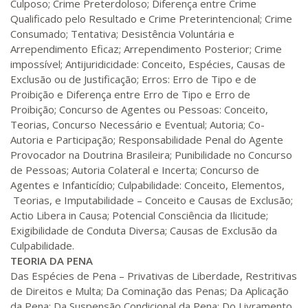
Culposo; Crime Preterdoloso; Diferença entre Crime
Qualificado pelo Resultado e Crime Preterintencional; Crime
R$ 1.883,61
Consumado; Tentativa; Desistência Voluntária e
380 H
48
dias
150
dias
Matricular
Arrependimento Eficaz; Arrependimento Posterior; Crime
impossível; Antijuridicidade: Conceito, Espécies, Causas de
R$ 1.982,74
Exclusão ou de Justificação; Erros: Erro de Tipo e de
400 H
50
dias
150
dias
Proibição e Diferença entre Erro de Tipo e Erro de
Matricular
Proibição; Concurso de Agentes ou Pessoas: Conceito,
Teorias, Concurso Necessário e Eventual; Autoria; Co-
R$ 2.082,12
Autoria e Participação; Responsabilidade Penal do Agente
420 H
53
dias
150
dias
Matricular
Provocador na Doutrina Brasileira; Punibilidade no Concurso
de Pessoas; Autoria Colateral e Incerta; Concurso de
Agentes e Infanticídio; Culpabilidade: Conceito, Elementos,
R$ 2.240,16
440 H
55
dias
150
dias
Teorias, e Imputabilidade – Conceito e Causas de Exclusão;
Matricular
Actio Libera in Causa; Potencial Consciência da Ilicitude;
Exigibilidade de Conduta Diversa; Causas de Exclusão da
Culpabilidade.
TEORIA DA PENA
Das Espécies de Pena – Privativas de Liberdade, Restritivas
de Direitos e Multa; Da Cominação das Penas; Da Aplicação
da Pena; Da Suspensão Condicional da Pena; Do Livramento