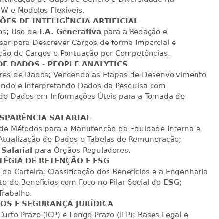
sualizar
Visualizar
ELETRÔNICO
Matricular
 W e Modelos Flexíveis.
ES DE INTELIGÊNCIA ARTIFICIAL
gos; Uso de
I.A. Generativa
para a Redação e
R$ 1.288,78
sualizar
Visualizar
usar para Descrever Cargos de forma Imparcial e
ELETRÔNICO
Matricular
iação de Cargos e Pontuação por Competências.
DE DADOS - PEOPLE ANALYTICS
R$ 1.387,93
ores de Dados; Vencendo as Etapas de Desenvolvimento
sualizar
Visualizar
ELETRÔNICO
Matricular
ndo e Interpretando Dados da Pesquisa com
do Dados em Informações Úteis para a Tomada de
R$ 1.487,06
sualizar
Visualizar
NSPARÊNCIA SALARIAL
ELETRÔNICO
Matricular
ão de Métodos para a Manutenção da Equidade Interna e
 Atualização de Dados e Tabelas de Remuneração;
R$ 1.586,20
Salarial
para Órgãos Reguladores.
sualizar
Visualizar
ELETRÔNICO
TÉGIA DE RETENÇÃO E ESG
Matricular
 da Carteira; Classificação dos Benefícios e a Engenharia
o de Benefícios com Foco no Pilar Social do
ESG
;
R$ 1.685,33
Trabalho.
sualizar
Visualizar
ELETRÔNICO
Matricular
OS E SEGURANÇA JURÍDICA
urto Prazo (ICP) e Longo Prazo (ILP); Bases Legal e