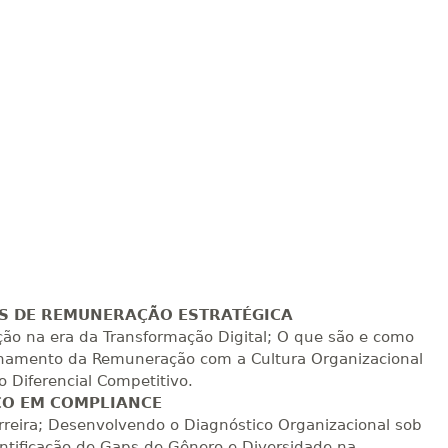
R$ 693,96
sualizar
Visualizar
ELETRÔNICO
Matricular
R$ 793,10
sualizar
Visualizar
ELETRÔNICO
Matricular
R$ 892,23
sualizar
Visualizar
ELETRÔNICO
Matricular
R$ 991,36
sualizar
Visualizar
ELETRÔNICO
Matricular
S DE REMUNERAÇÃO ESTRATÉGICA
ão na era da Transformação Digital; O que são e como
hamento da Remuneração com a Cultura Organizacional
R$ 1.090,51
sualizar
Visualizar
ELETRÔNICO
 Diferencial Competitivo.
Matricular
CO EM COMPLIANCE
reira; Desenvolvendo o Diagnóstico Organizacional sob
R$ 1.189,66
entificação de Gaps de Gênero e Diversidade na