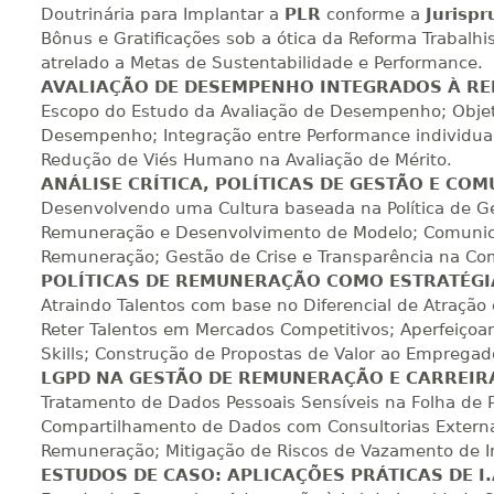
Doutrinária para Implantar a
PLR
conforme a
Jurispr
360 H
45
dias
120
dias
Vi
Bônus e Gratificações sob a ótica da Reforma Trabalh
atrelado a Metas de Sustentabilidade e Performance.
AVALIAÇÃO DE DESEMPENHO INTEGRADOS À R
Escopo do Estudo da Avaliação de Desempenho; Objet
380 H
48
dias
150
dias
Vi
Desempenho; Integração entre Performance individual 
Redução de Viés Humano na Avaliação de Mérito.
ANÁLISE CRÍTICA, POLÍTICAS DE GESTÃO E CO
400 H
50
dias
150
dias
Vi
Desenvolvendo uma Cultura baseada na Política de Ge
Remuneração e Desenvolvimento de Modelo; Comunican
Remuneração; Gestão de Crise e Transparência na Comu
POLÍTICAS DE REMUNERAÇÃO COMO ESTRATÉG
420 H
53
dias
150
dias
Vi
Atraindo Talentos com base no Diferencial de Atração 
Reter Talentos em Mercados Competitivos; Aperfeiço
Skills; Construção de Propostas de Valor ao Empregad
440 H
55
dias
150
dias
Vi
LGPD NA GESTÃO DE REMUNERAÇÃO E CARREIR
Tratamento de Dados Pessoais Sensíveis na Folha de
Compartilhamento de Dados com Consultorias Externas;
Remuneração; Mitigação de Riscos de Vazamento de In
ESTUDOS DE CASO: APLICAÇÕES PRÁTICAS DE I.