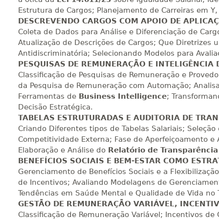
240 H
30
dias
90
dias
Vi
Estrutura de Cargos; Planejamento de Carreiras em Y,
DESCREVENDO CARGOS COM APOIO DE APLICAÇÕ
Coleta de Dados para Análise e Diferenciação de Car
260 H
33
dias
90
dias
Vi
Atualização de Descrições de Cargos; Que Diretrizes 
Antidiscriminatória; Selecionando Modelos para Aval
PESQUISAS DE REMUNERAÇÃO E INTELIGÊNCIA 
Classificação de Pesquisas de Remuneração e Proved
280 H
35
dias
120
dias
Vi
da Pesquisa de Remuneração com Automação; Analisa
Ferramentas de
Business Intelligence
; Transforman
Decisão Estratégica.
300 H
38
dias
120
dias
Vi
TABELAS ESTRUTURADAS E AUDITORIA DE TRA
Criando Diferentes tipos de Tabelas Salariais; Seleç
Competitividade Externa; Fase de Aperfeiçoamento e
Elaboração e Análise do
Relatório de Transparência 
320 H
40
dias
120
dias
Vi
BENEFÍCIOS SOCIAIS E BEM-ESTAR COMO ESTRA
Gerenciamento de Benefícios Sociais e a Flexibilização
de Incentivos; Avaliando Modelagens de Gerenciament
Tendências em Saúde Mental e Qualidade de Vida no 
340 H
43
dias
120
dias
Vi
GESTÃO DE REMUNERAÇÃO VARIÁVEL, INCENTIV
Classificação de Remuneração Variável; Incentivos de C