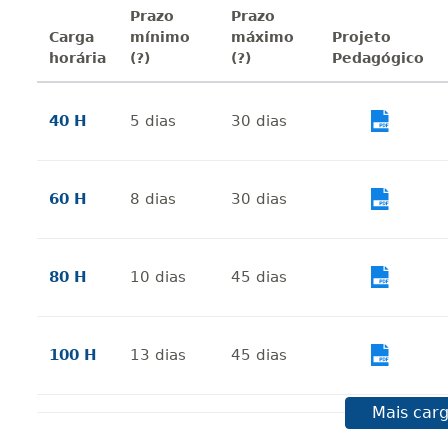
Prazo
Prazo
Carga
mínimo
máximo
Projeto
horária
(?)
(?)
Pedagógico
40 H
5
dias
30
dias
Vi
60 H
8
dias
30
dias
Vi
80 H
10
dias
45
dias
Vi
100 H
13
dias
45
dias
Vi
Mais carg
120 H
15
dias
60
dias
Vi