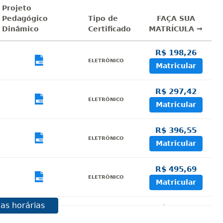
Projeto
Pedagógico
Tipo de
FAÇA SUA
Dinâmico
Certificado
MATRÍCULA →
R$ 198,26
sualizar
Visualizar
ELETRÔNICO
Matricular
R$ 297,42
sualizar
Visualizar
ELETRÔNICO
Matricular
R$ 396,55
sualizar
Visualizar
ELETRÔNICO
Matricular
R$ 495,69
sualizar
Visualizar
ELETRÔNICO
Matricular
as horárias
R$ 594,81
sualizar
Visualizar
ELETRÔNICO
Matricular