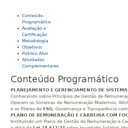
Conteúdo
140 H
18
dias
60
dias
Vi
Programático
Avaliação e
Certificação
160 H
20
dias
60
dias
Vi
Metodologia
Objetivos
Público Alvo
Atividades
180 H
23
dias
90
dias
Vi
Complementares
Conteúdo Programático
200 H
25
dias
90
dias
Vi
PLANEJAMENTO E GERENCIAMENTO DE SISTEMA
Conhecendo sobre Princípios de Gestão de Remuneraç
Operam os Sistemas de Remuneração Modernos; Alin
220 H
28
dias
90
dias
Vi
e os Pilares de
ESG
; Governança e Transparência como
PLANO DE REMUNERAÇÃO E CARREIRA COM FO
Instituindo um Plano de Gestão de Remuneração e Car
a ótica da
Lei 14.611/23
sobre Igualdade Salarial; Id