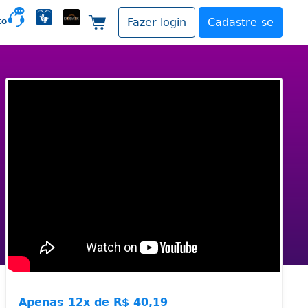
to
Fazer login
Cadastre-se
Carrinho de compras
Apenas
12x de
R$ 40,19