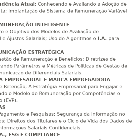
R$ 1.784,48
udência Atual
; Conhecendo e Avaliando a Adoção de
sualizar
Visualizar
ELETRÔNICO
ista; Implantação de Sistema de Remuneração Variável
Matricular
EMUNERAÇÃO INTELIGENTE
R$ 1.883,61
o e Objetivo dos Modelos de Avaliação de
sualizar
Visualizar
ELETRÔNICO
Matricular
e Ajustes Salariais; Uso de Algoritmos e
I.A.
para
R$ 1.982,74
MUNICAÇÃO ESTRATÉGICA
sualizar
Visualizar
ELETRÔNICO
stão de Remuneração e Benefícios; Diretrizes de
Matricular
do Parâmetros e Métricas de Políticas de Gestão de
nicação de Diferenciais Salariais.
R$ 2.082,12
IA EMPRESARIAL E MARCA EMPREGADORA
sualizar
Visualizar
ELETRÔNICO
Matricular
e Retenção; A Estratégia Empresarial para Engajar e
ando o Modelo de Remuneração por Competências e
o (EVP).
R$ 2.240,16
sualizar
Visualizar
ELETRÔNICO
AS
Matricular
 Pagamento e Pesquisas; Segurança da Informação no
 Direitos dos Titulares e o Ciclo de Vida dos Dados de
formações Salariais Confidenciais.
A., ESG E COMPLIANCE