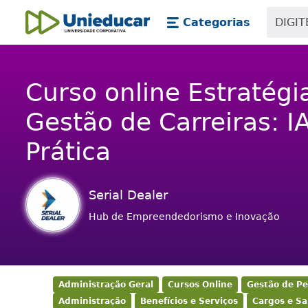
Skip main navigation
Skip to main content
Categorias
Unieducar
Curso online Estratég
Gestão de Carreiras: 
Prática
Serial Dealer
Hub de Empreendedorismo e Inovação
Administração Geral
Cursos Online
Gestão de Pe
Administração
Benefícios e Serviços
Cargos e Sa