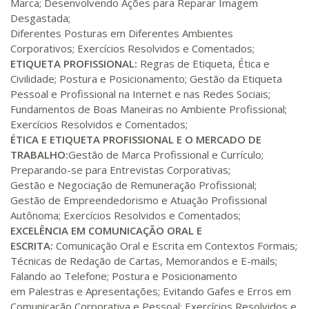
Marca; Desenvolvendo Ações para Reparar Imagem
Desgastada;
Diferentes Posturas em Diferentes Ambientes
R$ 1.586,20
320 H
40
dias
120
dias
Corporativos; Exercícios Resolvidos e Comentados;
Matricular
ETIQUETA PROFISSIONAL:
Regras de Etiqueta, Ética e
Civilidade; Postura e Posicionamento; Gestão da Etiqueta
R$ 1.685,33
Pessoal e Profissional na Internet e nas Redes Sociais;
340 H
43
dias
120
dias
Matricular
Fundamentos de Boas Maneiras no Ambiente Profissional;
Exercícios Resolvidos e Comentados;
ÉTICA E ETIQUETA PROFISSIONAL E O MERCADO DE
R$ 1.784,48
360 H
45
dias
120
dias
TRABALHO:
Gestão de Marca Profissional e Currículo;
Matricular
Preparando-se para Entrevistas Corporativas;
Gestão e Negociação de Remuneração Profissional;
R$ 1.883,61
Gestão de Empreendedorismo e Atuação Profissional
380 H
48
dias
150
dias
Matricular
Autônoma; Exercícios Resolvidos e Comentados;
EXCELÊNCIA EM COMUNICAÇÃO ORAL E
ESCRITA:
Comunicação Oral e Escrita em Contextos Formais;
R$ 1.982,74
400 H
50
dias
150
dias
Técnicas de Redação de Cartas, Memorandos e E-mails;
Matricular
Falando ao Telefone; Postura e Posicionamento
em Palestras e Apresentações; Evitando Gafes e Erros em
R$ 2.082,12
Comunicação Corporativa e Pessoal; Exercícios Resolvidos e