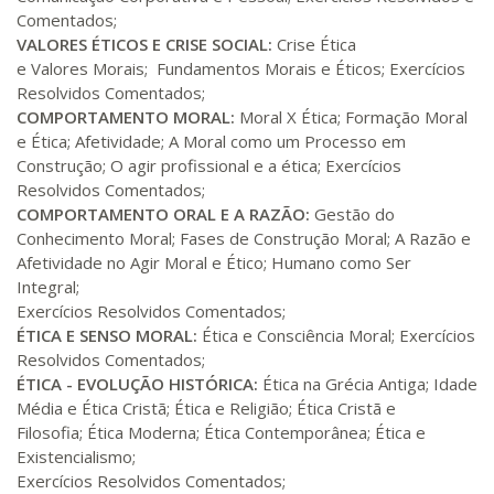
420 H
53
dias
150
dias
Comentados;
Matricular
VALORES ÉTICOS E CRISE SOCIAL:
Crise Ética
e Valores Morais; Fundamentos Morais e Éticos; Exercícios
R$ 2.240,16
440 H
Resolvidos Comentados;
55
dias
150
dias
Matricular
COMPORTAMENTO MORAL:
Moral X Ética; Formação Moral
e Ética; Afetividade; A Moral como um Processo em
Construção; O agir profissional e a ética; Exercícios
Resolvidos Comentados;
COMPORTAMENTO ORAL E A RAZÃO:
Gestão do
Conhecimento Moral; Fases de Construção Moral; A Razão e
Afetividade no Agir Moral e Ético; Humano como Ser
Integral;
Exercícios Resolvidos Comentados;
ÉTICA E SENSO MORAL:
Ética e Consciência Moral; Exercícios
Resolvidos Comentados;
ÉTICA - EVOLUÇÃO HISTÓRICA:
Ética na Grécia Antiga; Idade
Média e Ética Cristã; Ética e Religião; Ética Cristã e
Filosofia; Ética Moderna; Ética Contemporânea; Ética e
Existencialismo;
Exercícios Resolvidos Comentados;