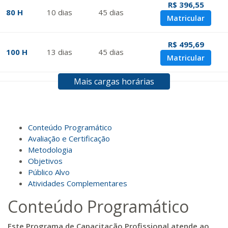
R$ 396,55
80 H
10
dias
45
dias
Matricular
R$ 495,69
100 H
13
dias
45
dias
Matricular
Mais cargas horárias
R$ 594,81
120 H
15
dias
60
dias
Matricular
R$ 693,96
Conteúdo Programático
140 H
18
dias
60
dias
Matricular
Avaliação e Certificação
Metodologia
Objetivos
R$ 793,10
160 H
20
dias
60
dias
Público Alvo
Matricular
Atividades Complementares
Conteúdo Programático
R$ 892,23
180 H
23
dias
90
dias
Matricular
Este Programa de Capacitação Profissional atende ao