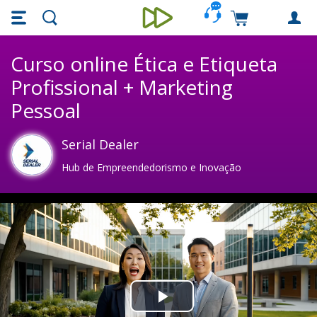
Skip main navigation
Skip to main content
Carrinho de c
Unieducar
Curso online Ética e Etiqueta
Profissional + Marketing
Pessoal
Serial Dealer
Hub de Empreendedorismo e Inovação
Play