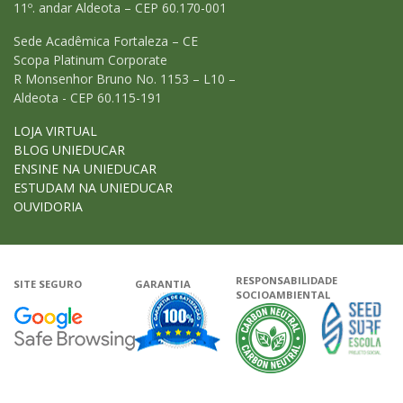
11º. andar Aldeota – CEP 60.170-001
Sede Acadêmica Fortaleza – CE
Scopa Platinum Corporate
R Monsenhor Bruno No. 1153 – L10 –
Aldeota - CEP 60.115-191
LOJA VIRTUAL
BLOG UNIEDUCAR
ENSINE NA UNIEDUCAR
ESTUDAM NA UNIEDUCAR
OUVIDORIA
RESPONSABILIDADE
SITE SEGURO
GARANTIA
SOCIOAMBIENTAL
Google - Status do site no Navega
Garantia de satisfação
A Unieduca