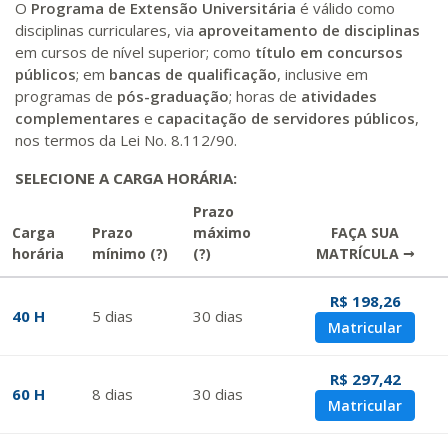
O
Programa de Extensão Universitária
é válido como
disciplinas curriculares, via
aproveitamento de disciplinas
em cursos de nível superior; como
título em concursos
públicos
; em
bancas de qualificação
, inclusive em
programas de
pós-graduação
; horas de
atividades
complementares
e
capacitação de servidores públicos
,
nos termos da Lei No. 8.112/90.
SELECIONE A CARGA HORÁRIA:
Prazo
Carga
Prazo
máximo
FAÇA SUA
horária
mínimo
(?)
(?)
MATRÍCULA →
R$ 198,26
40 H
5
dias
30
dias
Matricular
R$ 297,42
60 H
8
dias
30
dias
Matricular