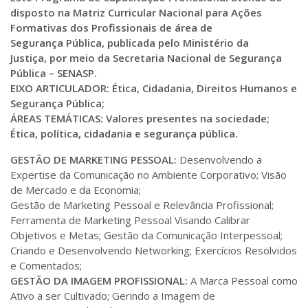
disposto na Matriz Curricular Nacional para Ações
R$ 991,36
Formativas dos Profissionais de área de
200 H
25
dias
90
dias
Matricular
Segurança Pública, publicada pelo Ministério da
Justiça,
por meio da Secretaria Nacional de Segurança
Pública – SENASP.
R$ 1.090,51
220 H
28
dias
90
dias
EIXO ARTICULADOR:
Ética, Cidadania, Direitos Humanos e
Matricular
Segurança Pública;
ÁREAS TEMÁTICAS: Valores presentes na sociedade;
R$ 1.189,66
Ética, política, cidadania e segurança pública.
240 H
30
dias
90
dias
Matricular
GESTÃO DE MARKETING PESSOAL:
Desenvolvendo a
Expertise da Comunicação no Ambiente Corporativo; Visão
R$ 1.288,78
de Mercado e da Economia;
260 H
33
dias
90
dias
Matricular
Gestão de Marketing Pessoal e Relevância Profissional;
Ferramenta de Marketing Pessoal Visando Calibrar
R$ 1.387,93
Objetivos e Metas; Gestão da Comunicação Interpessoal;
280 H
35
dias
120
dias
Criando e Desenvolvendo Networking; Exercícios Resolvidos
Matricular
e Comentados;
GESTÃO DA IMAGEM PROFISSIONAL:
A Marca Pessoal como
R$ 1.487,06
Ativo a ser Cultivado; Gerindo a Imagem de
300 H
38
dias
120
dias
Matricular