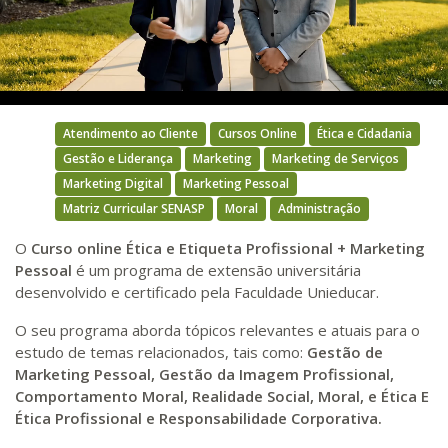
Video
Atendimento ao Cliente
Cursos Online
Ética e Cidadania
Gestão e Liderança
Marketing
Marketing de Serviços
Marketing Digital
Marketing Pessoal
Matriz Curricular SENASP
Moral
Administração
O
Curso online
Ética e Etiqueta Profissional + Marketing
Pessoal
é um programa de extensão universitária
desenvolvido e certificado pela Faculdade Unieducar.
O seu programa aborda tópicos relevantes e atuais para o
estudo de temas relacionados, tais como:
Gestão de
Marketing Pessoal, Gestão da Imagem Profissional,
Comportamento Moral, Realidade Social, Moral, e Ética E
Ética Profissional e Responsabilidade Corporativa.