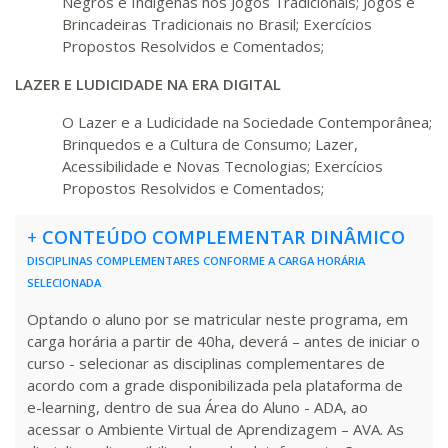
340 H
43
dias
120
dias
Negros e Indígenas nos Jogos Tradicionais; Jogos e
Matricular
Brincadeiras Tradicionais no Brasil; Exercícios
Propostos Resolvidos e Comentados;
R$ 1.784,48
360 H
45
dias
120
dias
LAZER E LUDICIDADE NA ERA DIGITAL
Matricular
O Lazer e a Ludicidade na Sociedade Contemporânea;
R$ 1.883,61
Brinquedos e a Cultura de Consumo; Lazer,
380 H
48
dias
150
dias
Acessibilidade e Novas Tecnologias; Exercícios
Matricular
Propostos Resolvidos e Comentados;
R$ 1.982,74
400 H
50
dias
150
dias
+
CONTEÚDO COMPLEMENTAR DINÂMICO
Matricular
DISCIPLINAS COMPLEMENTARES CONFORME A CARGA HORÁRIA
SELECIONADA
R$ 2.082,12
420 H
53
dias
150
dias
Optando o aluno por se matricular neste programa, em
Matricular
carga horária a partir de 40ha, deverá – antes de iniciar o
curso - selecionar as disciplinas complementares de
R$ 2.240,16
acordo com a grade disponibilizada pela plataforma de
440 H
55
dias
150
dias
Matricular
e-learning, dentro de sua Área do Aluno - ADA, ao
acessar o Ambiente Virtual de Aprendizagem – AVA. As