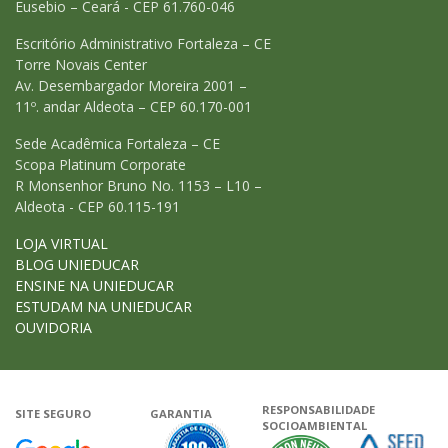
Eusebio – Ceará - CEP 61.760-046
Escritório Administrativo Fortaleza – CE
Torre Novais Center
Av. Desembargador Moreira 2001 –
11º. andar Aldeota – CEP 60.170-001
Sede Acadêmica Fortaleza – CE
Scopa Platinum Corporate
R Monsenhor Bruno No. 1153 – L10 –
Aldeota - CEP 60.115-191
LOJA VIRTUAL
BLOG UNIEDUCAR
ENSINE NA UNIEDUCAR
ESTUDAM NA UNIEDUCAR
OUVIDORIA
RESPONSABILIDADE
SITE SEGURO
GARANTIA
SOCIOAMBIENTAL
Google - Status do site no Navega
Garantia de satisfação
A Unieduca