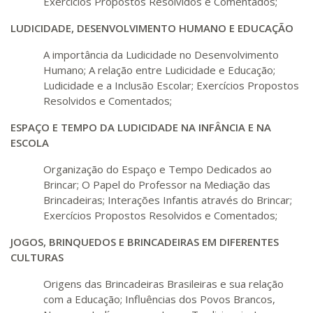
Exercícios Propostos Resolvidos e Comentados;
LUDICIDADE, DESENVOLVIMENTO HUMANO E EDUCAÇÃO
R$ 1.189,66
240 H
30
dias
90
dias
Matricular
A importância da Ludicidade no Desenvolvimento
Humano; A relação entre Ludicidade e Educação;
R$ 1.288,78
Ludicidade e a Inclusão Escolar; Exercícios Propostos
260 H
33
dias
90
dias
Resolvidos e Comentados;
Matricular
ESPAÇO E TEMPO DA LUDICIDADE NA INFÂNCIA E NA
R$ 1.387,93
ESCOLA
280 H
35
dias
120
dias
Matricular
Organização do Espaço e Tempo Dedicados ao
Brincar; O Papel do Professor na Mediação das
R$ 1.487,06
Brincadeiras; Interações Infantis através do Brincar;
300 H
38
dias
120
dias
Matricular
Exercícios Propostos Resolvidos e Comentados;
JOGOS, BRINQUEDOS E BRINCADEIRAS EM DIFERENTES
R$ 1.586,20
CULTURAS
320 H
40
dias
120
dias
Matricular
Origens das Brincadeiras Brasileiras e sua relação
com a Educação; Influências dos Povos Brancos,
R$ 1.685,33