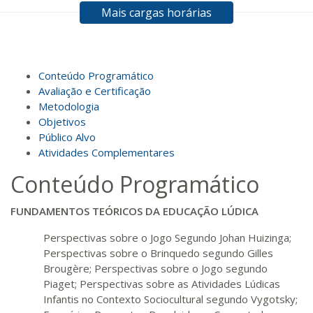
Mais cargas horárias
R$ 594,81
120 H
15
dias
60
dias
Matricular
R$ 693,96
Conteúdo Programático
140 H
18
dias
60
dias
Matricular
Avaliação e Certificação
Metodologia
Objetivos
R$ 793,10
160 H
20
dias
60
dias
Público Alvo
Matricular
Atividades Complementares
Conteúdo Programático
R$ 892,23
180 H
23
dias
90
dias
Matricular
FUNDAMENTOS TEÓRICOS DA EDUCAÇÃO LÚDICA
R$ 991,36
Perspectivas sobre o Jogo Segundo Johan Huizinga;
200 H
25
dias
90
dias
Perspectivas sobre o Brinquedo segundo Gilles
Matricular
Brougère; Perspectivas sobre o Jogo segundo
Piaget; Perspectivas sobre as Atividades Lúdicas
R$ 1.090,51
220 H
Infantis no Contexto Sociocultural segundo Vygotsky;
28
dias
90
dias
Matricular