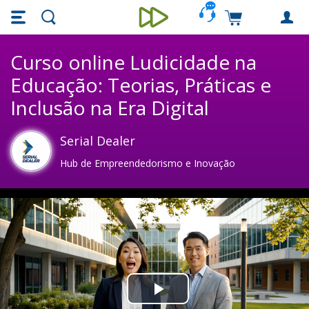
Skip main navigation
Skip to main content
Carrinho de c
Unieducar
Curso online Ludicidade na
Educação: Teorias, Práticas e
Inclusão na Era Digital
Serial Dealer
Hub de Empreendedorismo e Inovação
Play