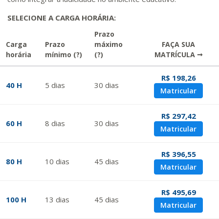
SELECIONE A CARGA HORÁRIA:
Prazo
Carga
Prazo
máximo
FAÇA SUA
horária
mínimo
(?)
(?)
MATRÍCULA →
R$ 198,26
40 H
5
dias
30
dias
Matricular
R$ 297,42
60 H
8
dias
30
dias
Matricular
R$ 396,55
80 H
10
dias
45
dias
Matricular
R$ 495,69
100 H
13
dias
45
dias
Matricular