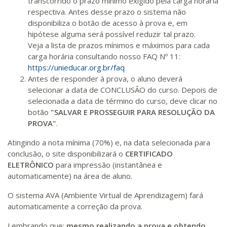
transcorrido o prazo mínimo exigido pela carga horária
respectiva. Antes desse prazo o sistema não
disponibiliza o botão de acesso à prova e, em
hipótese alguma será possível reduzir tal prazo.
Veja a lista de prazos mínimos e máximos para cada
carga horária consultando nosso FAQ Nº 11:
https://unieducar.org.br/faq
Antes de responder à prova, o aluno deverá
selecionar a data de CONCLUSÃO do curso. Depois de
selecionada a data de término do curso, deve clicar no
botão
"SALVAR E PROSSEGUIR PARA RESOLUÇÃO DA
PROVA"
.
Atingindo a nota mínima (70%) e, na data selecionada para
conclusão, o site disponibilizará o
CERTIFICADO
ELETRÔNICO
para impressão (instantânea e
automaticamente) na área de aluno.
O sistema AVA (Ambiente Virtual de Aprendizagem) fará
automaticamente a correção da prova.
Lembrando que:
mesmo realizando a prova e obtendo