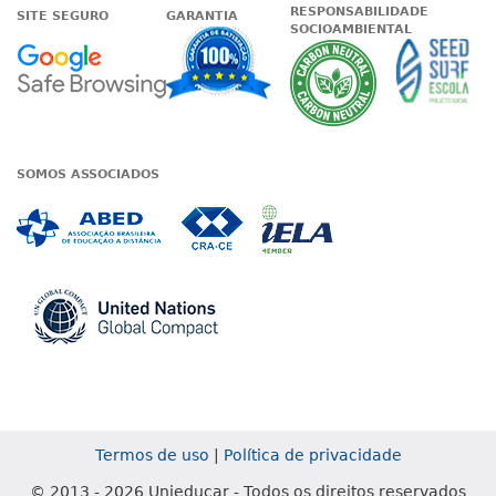
RESPONSABILIDADE
SITE SEGURO
GARANTIA
SOCIOAMBIENTAL
Google - Status do site no Nave
Garantia de satisfaçã
A Unieduc
SOMOS ASSOCIADOS
Associada a ABED
Associada a CRA-CE
Associada a IE
Associada a UN Global
Termos de uso
|
Política de privacidade
© 2013 - 2026 Unieducar - Todos os direitos reservados