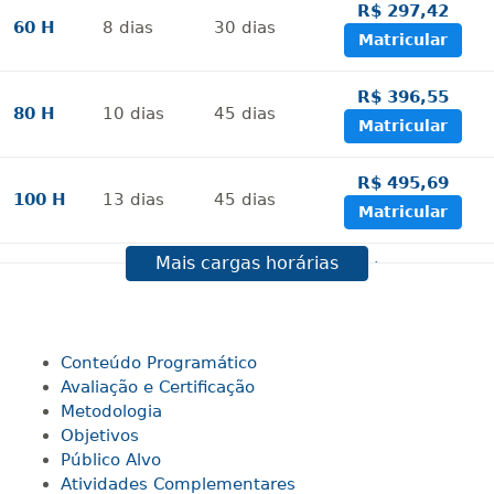
R$ 297,42
60 H
8
dias
30
dias
Matricular
R$ 396,55
80 H
10
dias
45
dias
Matricular
R$ 495,69
100 H
13
dias
45
dias
Matricular
Mais cargas horárias
R$ 594,81
120 H
15
dias
60
dias
Matricular
R$ 693,96
Conteúdo Programático
140 H
18
dias
60
dias
Matricular
Avaliação e Certificação
Metodologia
Objetivos
R$ 793,10
160 H
20
dias
60
dias
Público Alvo
Matricular
Atividades Complementares