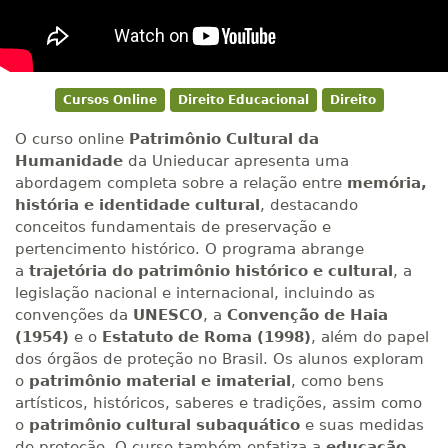
Cursos Online
Direito Educacional
Direito
O curso online
Patrimônio Cultural da
Humanidade
da Unieducar apresenta uma
abordagem completa sobre a relação entre
memória,
história e identidade cultural
, destacando
conceitos fundamentais de preservação e
pertencimento histórico. O programa abrange
a
trajetória do patrimônio histórico e cultural
, a
legislação nacional e internacional, incluindo as
convenções da
UNESCO
, a
Convenção de Haia
(1954)
e o
Estatuto de Roma (1998)
, além do papel
dos órgãos de proteção no Brasil. Os alunos exploram
o
patrimônio material e imaterial
, como bens
artísticos, históricos, saberes e tradições, assim como
o
patrimônio cultural subaquático
e suas medidas
de proteção. O curso também enfatiza a
educação