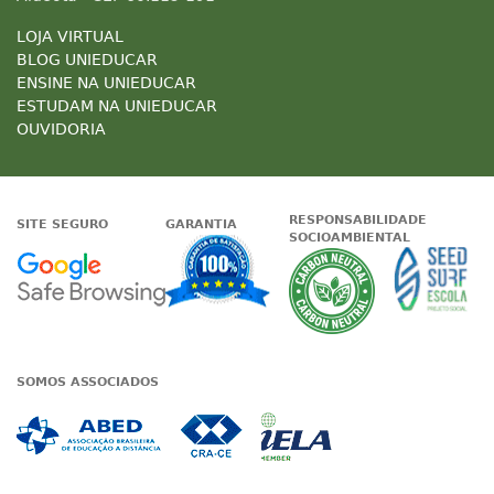
LOJA VIRTUAL
BLOG UNIEDUCAR
ENSINE NA UNIEDUCAR
ESTUDAM NA UNIEDUCAR
OUVIDORIA
RESPONSABILIDADE
SITE SEGURO
GARANTIA
SOCIOAMBIENTAL
Google - Status do site no Nave
Garantia de satisfaçã
A Unieduc
SOMOS ASSOCIADOS
Associada a ABED
Associada a CRA-CE
Associada a IE
Associada a UN Global