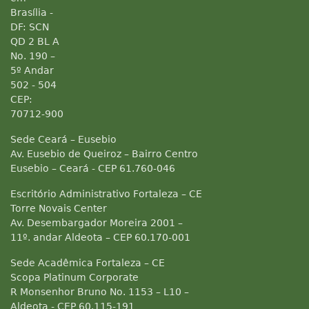
Brasília -
DF: SCN
QD 2 BL A
No. 190 –
5º Andar
502 - 504
CEP:
70712-900
Sede Ceará – Eusebio
Av. Eusebio de Queiroz – Bairro Centro
Eusebio – Ceará - CEP 61.760-046
Escritório Administrativo Fortaleza – CE
Torre Novais Center
Av. Desembargador Moreira 2001 –
11º. andar Aldeota – CEP 60.170-001
Sede Acadêmica Fortaleza – CE
Scopa Platinum Corporate
R Monsenhor Bruno No. 1153 – L10 –
Aldeota - CEP 60.115-191