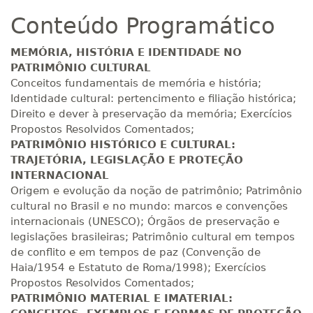
Conteúdo Programático
R$ 892,23
180 H
23
dias
90
dias
Matricular
MEMÓRIA, HISTÓRIA E IDENTIDADE NO
PATRIMÔNIO CULTURAL
R$ 991,36
Conceitos fundamentais de memória e história;
200 H
25
dias
90
dias
Matricular
Identidade cultural: pertencimento e filiação histórica;
Direito e dever à preservação da memória; Exercícios
Propostos Resolvidos Comentados;
R$ 1.090,51
220 H
28
dias
90
dias
PATRIMÔNIO HISTÓRICO E CULTURAL:
Matricular
TRAJETÓRIA, LEGISLAÇÃO E PROTEÇÃO
INTERNACIONAL
R$ 1.189,66
Origem e evolução da noção de patrimônio; Patrimônio
240 H
30
dias
90
dias
Matricular
cultural no Brasil e no mundo: marcos e convenções
internacionais (UNESCO); Órgãos de preservação e
legislações brasileiras; Patrimônio cultural em tempos
R$ 1.288,78
260 H
33
dias
90
dias
de conflito e em tempos de paz (Convenção de
Matricular
Haia/1954 e Estatuto de Roma/1998); Exercícios
Propostos Resolvidos Comentados;
R$ 1.387,93
PATRIMÔNIO MATERIAL E IMATERIAL:
280 H
35
dias
120
dias
Matricular