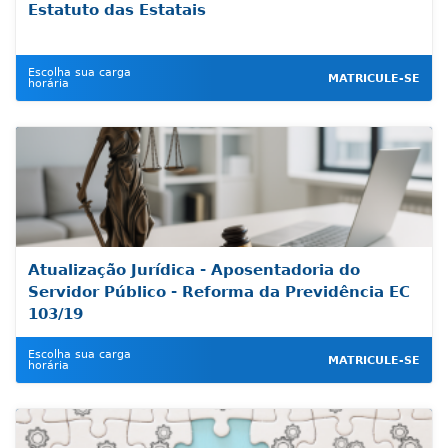
Estatuto das Estatais
Escolha sua carga
MATRICULE-SE
horária
Atualização Jurídica - Aposentadoria do
Servidor Público - Reforma da Previdência EC
103/19
Escolha sua carga
MATRICULE-SE
horária