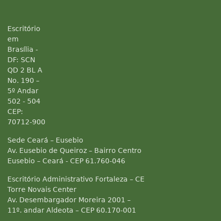
Escritório
em
Brasília -
DF: SCN
QD 2 BL A
No. 190 –
5º Andar
502 - 504
CEP:
70712-900
Sede Ceará – Eusebio
Av. Eusebio de Queiroz – Bairro Centro
Eusebio – Ceará - CEP 61.760-046
Escritório Administrativo Fortaleza – CE
Torre Novais Center
Av. Desembargador Moreira 2001 –
11º. andar Aldeota – CEP 60.170-001