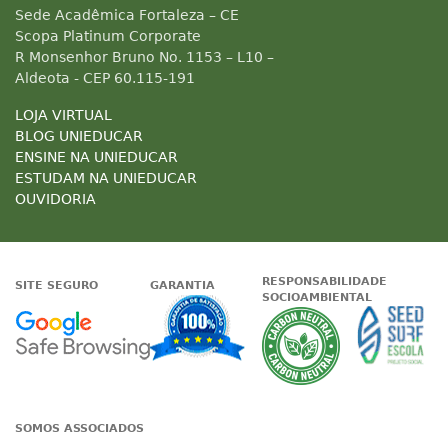
Sede Acadêmica Fortaleza – CE
Scopa Platinum Corporate
R Monsenhor Bruno No. 1153 – L10 –
Aldeota - CEP 60.115-191
LOJA VIRTUAL
BLOG UNIEDUCAR
ENSINE NA UNIEDUCAR
ESTUDAM NA UNIEDUCAR
OUVIDORIA
RESPONSABILIDADE
SITE SEGURO
GARANTIA
SOCIOAMBIENTAL
Google - Status do site no Nave
Garantia de satisfaçã
A Unieduc
SOMOS ASSOCIADOS