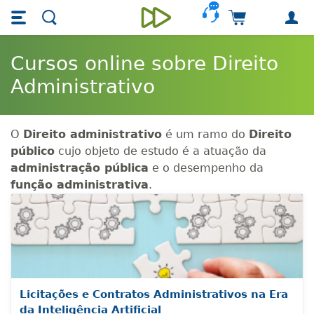
Skip main navigation
Skip to main content
Carrinho de 
Unieducar
Cursos online sobre Direito
Administrativo
O
Direito administrativo
é um ramo do
Direito
público
cujo objeto de estudo é a atuação da
administração pública
e o desempenho da
função administrativa
.
Licitações e Contratos Administrativos na Era
da Inteligência Artificial